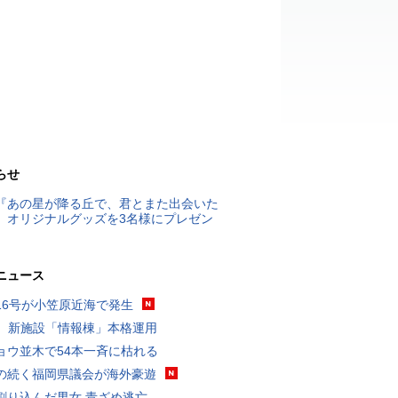
らせ
『あの星が降る丘で、君とまた出会いた
』オリジナルグッズを3名様にプレゼン
ニュース
16号が小笠原近海で発生
K、新施設「情報棟」本格運用
ョウ並木で54本一斉に枯れる
の続く福岡県議会が海外豪遊
割り込んだ男女 青ざめ逃亡