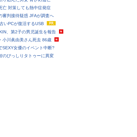
死亡 対策しても熱中症発症
の審判接待疑惑 JFAが調査へ
 古いPCが復活するUSB
KAKIN、第2子の男児誕生を報告
・小川眞由美さん死去 86歳
でSEXY女優のイベント中断?
智のびっしりタトゥーに異変