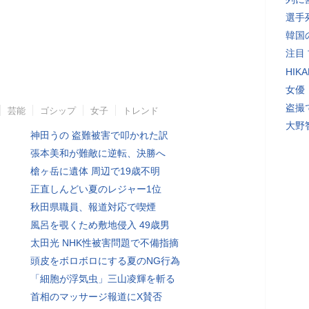
選手
韓国
注目
HI
女優
盗撮
芸能
ゴシップ
女子
トレンド
大野
神田うの 盗難被害で叩かれた訳
張本美和が難敵に逆転、決勝へ
槍ヶ岳に遺体 周辺で19歳不明
正直しんどい夏のレジャー1位
秋田県職員、報道対応で喫煙
風呂を覗くため敷地侵入 49歳男
太田光 NHK性被害問題で不備指摘
頭皮をボロボロにする夏のNG行為
「細胞が浮気虫」三山凌輝を斬る
首相のマッサージ報道にX賛否