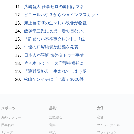
11.
八嶋智人 仕事ゼロの原因はマネ
12.
ビニールハウスからシャインマスカット約200房を盗んだ疑い ネットで販売か 無職の男（42）逮捕 岡山県警
13.
海上自衛隊の生々しい映像が物議
14.
飯塚幸三氏に長男「勝ち目ない」
15.
「許せない不祥事タレント」1位
16.
俳優の戸塚純貴が結婚を発表
17.
日本人が誤解 海外タトゥー事情
18.
佐々木 ドジャース守護神候補に
19.
「避難所格差」生まれてしまう訳
20.
松山ケンイチに「叱責」3000件
スポーツ
芸能
女子
海外サッカー
芸能総合
恋愛
日本代表
音楽
ライフスタイル
Jリーグ
韓流
ファッション