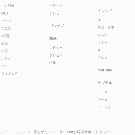
プロ野球
グラビア
トレンド
MLB
テレビ
本
ゴルフ
ゴシップ
教育・仕事
テニス
からだ
格闘技
映画
マネー
競馬
レビュー
車
相撲
プレゼント
グルメ
バスケ
特集
バレー
YouTube
フィギュア
サブカル
アニメ
ゲーム
コミック
リシー
コンテンツ・広告ポリシー
livedoorお客様サポートセンター