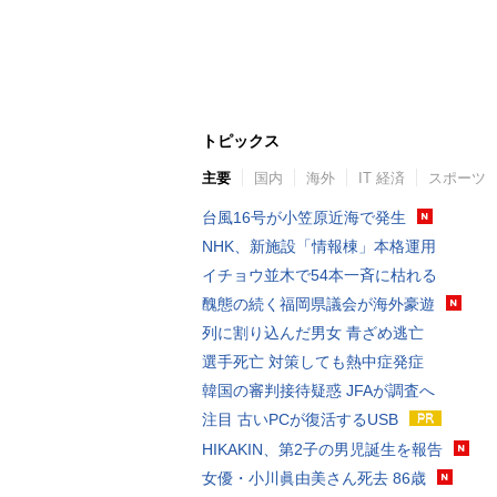
トピックス
主要
国内
海外
IT 経済
スポーツ
台風16号が小笠原近海で発生
NHK、新施設「情報棟」本格運用
イチョウ並木で54本一斉に枯れる
醜態の続く福岡県議会が海外豪遊
列に割り込んだ男女 青ざめ逃亡
選手死亡 対策しても熱中症発症
韓国の審判接待疑惑 JFAが調査へ
注目 古いPCが復活するUSB
HIKAKIN、第2子の男児誕生を報告
女優・小川眞由美さん死去 86歳