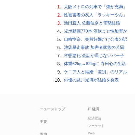
1.
大阪メトロの列車で「煙が充満」
2.
性被害者の友人「ラッキーやん」
3.
池田直人 佐藤佳奈と電撃結婚
4.
児ポ動画770本 酒飲ませ性加害か
5.
山崎怜奈、突然妊娠だけ公表の訳
6.
池袋暴走事故 加害者家族の苦悩
7.
容態悪化 会話が通じないパー子
8.
体重62kg→82kgに 寺田心の生活
9.
ケニア人と結婚「差別」のリアル
10.
俳優の及川光博が結婚を発表
ニューストップ
IT 経済
経済総合
主要
マーケット
Web
国内