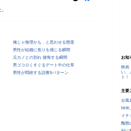
た。
俺じゃ無理かも…と思わせる態度
男性が結婚に焦りを感じる瞬間
元カノとの別れ 後悔する瞬間
お知
男ゴコロくすぐるデート中の仕草
映画
い。
男性が悶絶する説教9パターン
ト！
主要
台風
NH
イチ
醜態
列に