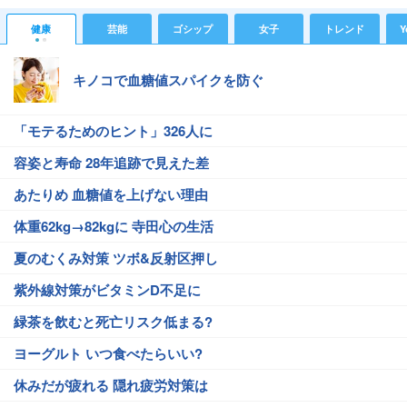
健康
芸能
ゴシップ
女子
トレンド
Y
キノコで血糖値スパイクを防ぐ
「モテるためのヒント」326人に
容姿と寿命 28年追跡で見えた差
あたりめ 血糖値を上げない理由
体重62kg→82kgに 寺田心の生活
夏のむくみ対策 ツボ&反射区押し
紫外線対策がビタミンD不足に
緑茶を飲むと死亡リスク低まる?
ヨーグルト いつ食べたらいい?
休みだが疲れる 隠れ疲労対策は