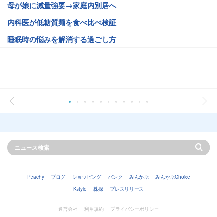
母が娘に減量強要→家庭内別居へ
内科医が低糖質麺を食べ比べ検証
睡眠時の悩みを解消する過ごし方
Peachy
ブログ
ショッピング
バンク
みんかぶ
みんかぶChoice
Kstyle
株探
プレスリリース
運営会社
利用規約
プライバシーポリシー