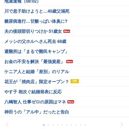
地震速報（08:02）
川で息子助けようと…40歳父溺死
糖尿病進行…甘酸っぱい体臭に?
夫の後頭部切りつけか 51歳女
メッシの父ホルヘさん死去 68歳
避難所は「まるで難民キャンプ」
お金の不安を解決「最強資産」
ケニア人と結婚「差別」のリアル
花王が「焼肉店」限定オープン？
やす子 相次ぐ結婚発表に反応
八嶋智人 仕事ゼロの原因はマネ
神田うの「アル中」だったと告白