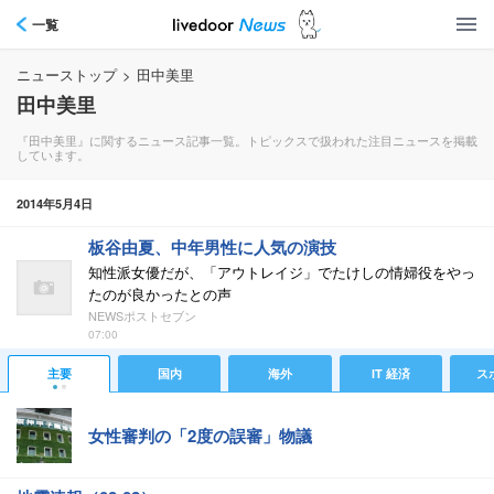
一覧
ニューストップ
>
田中美里
田中美里
『田中美里』に関するニュース記事一覧。トピックスで扱われた注目ニュースを掲載
しています。
2014年5月4日
板谷由夏、中年男性に人気の演技
知性派女優だが、「アウトレイジ」でたけしの情婦役をやっ
たのが良かったとの声
NEWSポストセブン
07:00
主要
国内
海外
IT 経済
ス
女性審判の「2度の誤審」物議