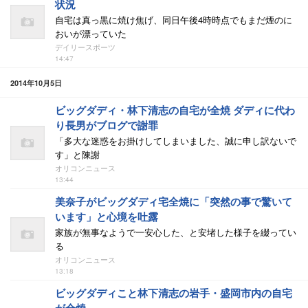
状況
自宅は真っ黒に焼け焦げ、同日午後4時時点でもまだ煙のに
おいが漂っていた
デイリースポーツ
14:47
2014年10月5日
ビッグダディ・林下清志の自宅が全焼 ダディに代わ
り長男がブログで謝罪
「多大な迷惑をお掛けしてしまいました、誠に申し訳ないで
す」と陳謝
オリコンニュース
13:44
美奈子がビッグダディ宅全焼に「突然の事で驚いて
います」と心境を吐露
家族が無事なようで一安心した、と安堵した様子を綴ってい
る
オリコンニュース
13:18
ビッグダディこと林下清志の岩手・盛岡市内の自宅