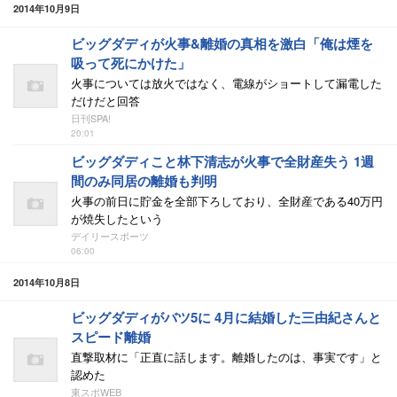
2014年10月9日
ビッグダディが火事&離婚の真相を激白「俺は煙を
吸って死にかけた」
火事については放火ではなく、電線がショートして漏電した
だけだと回答
日刊SPA!
20:01
ビッグダディこと林下清志が火事で全財産失う 1週
間のみ同居の離婚も判明
火事の前日に貯金を全部下ろしており、全財産である40万円
が焼失したという
デイリースポーツ
06:00
2014年10月8日
ビッグダディがバツ5に 4月に結婚した三由紀さんと
スピード離婚
直撃取材に「正直に話します。離婚したのは、事実です」と
認めた
東スポWEB