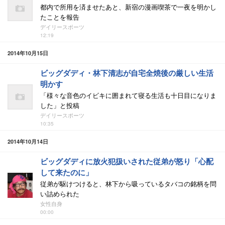
都内で所用を済ませたあと、新宿の漫画喫茶で一夜を明かし
たことを報告
デイリースポーツ
12:19
2014年10月15日
ビッグダディ・林下清志が自宅全焼後の厳しい生活
明かす
「様々な音色のイビキに囲まれて寝る生活も十日目になりま
した」と投稿
デイリースポーツ
10:35
2014年10月14日
ビッグダディに放火犯扱いされた従弟が怒り「心配
して来たのに」
従弟が駆けつけると、林下から吸っているタバコの銘柄を問
い詰められた
女性自身
00:00