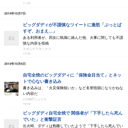
11:00
2014年10月7日
ビッグダディが不謹慎なツイートに激怒「ぶっとば
すぞ、おまえ…」
ある利用者が、四女に執拗に絡んだ他、火事に関しても不謹
慎な内容を投稿
スポニチアネックス
17:32
2014年10月6日
自宅全焼のビッグダディに「保険金目当て」とネッ
トで心ない書き込み
書き込みは、「火災保険狙いか」など名誉毀損になりかねな
い内容だ
J-CASTニュース
18:40
ビッグダディ自宅全焼で 関係者が「下手したら死ん
でいた」と衝撃証言
出火時、ダディは熟睡していたようで「下手したら死んでい