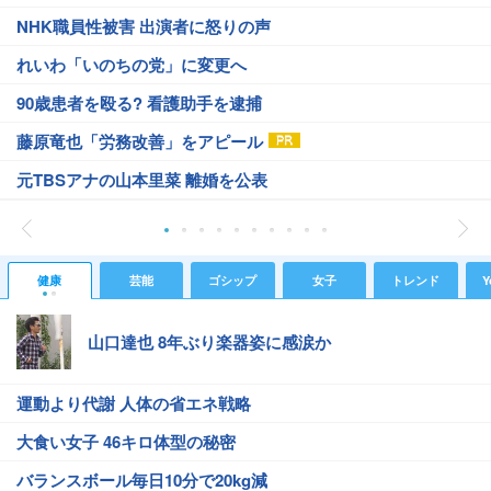
NHK職員性被害 出演者に怒りの声
れいわ「いのちの党」に変更へ
90歳患者を殴る? 看護助手を逮捕
藤原竜也「労務改善」をアピール
元TBSアナの山本里菜 離婚を公表
健康
芸能
ゴシップ
女子
トレンド
Y
山口達也 8年ぶり楽器姿に感涙か
運動より代謝 人体の省エネ戦略
大食い女子 46キロ体型の秘密
バランスボール毎日10分で20kg減