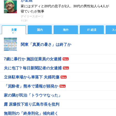
が全焼
家にはダディと20代の息子が2人、30代の男性知人ら4人が
寝ていたが無事
デイリースポーツ
11:31
主要
国内
海外
IT 経済
ス
関東「真夏の暑さ」は終了か
7歳に暴行か 施設従業員の女逮捕
夫に包丁? 毎日新聞記者の女逮捕
立体駐車場から車落下 夫婦死傷
「泥酔者」熊本で通報が頻発か
家の隣が民泊「トラウマなった」
露 原爆投下巡り広島市長を批判
無期刑の「終身刑化」傾向続く