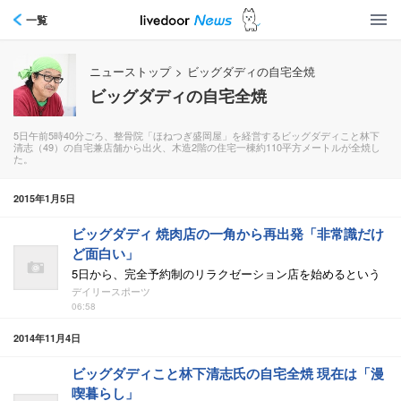
一覧
ニューストップ
>
ビッグダディの自宅全焼
ビッグダディの自宅全焼
5日午前5時40分ごろ、整骨院「ほねつぎ盛岡屋」を経営するビッグダディこと林下
清志（49）の自宅兼店舗から出火、木造2階の住宅一棟約110平方メートルが全焼し
た。
2015年1月5日
ビッグダディ 焼肉店の一角から再出発「非常識だけ
ど面白い」
5日から、完全予約制のリラクゼーション店を始めるという
デイリースポーツ
06:58
2014年11月4日
ビッグダディこと林下清志氏の自宅全焼 現在は「漫
喫暮らし」