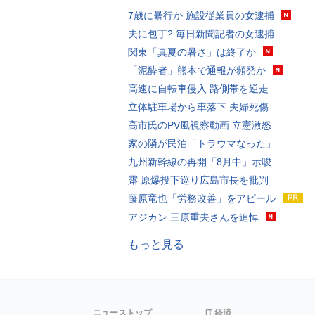
7歳に暴行か 施設従業員の女逮捕
夫に包丁? 毎日新聞記者の女逮捕
関東「真夏の暑さ」は終了か
「泥酔者」熊本で通報が頻発か
高速に自転車侵入 路側帯を逆走
立体駐車場から車落下 夫婦死傷
高市氏のPV風視察動画 立憲激怒
家の隣が民泊「トラウマなった」
九州新幹線の再開「8月中」示唆
露 原爆投下巡り広島市長を批判
藤原竜也「労務改善」をアピール
アジカン 三原重夫さんを追悼
もっと見る
ニューストップ
IT 経済