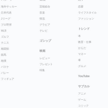
海外サッカー
芸能総合
恋愛
日本代表
音楽
ライフスタイル
Jリーグ
韓流
ファッション
プロ野球
グラビア
トレンド
MLB
テレビ
本
ゴルフ
ゴシップ
教育・仕事
テニス
からだ
格闘技
映画
マネー
競馬
レビュー
車
相撲
プレゼント
グルメ
バスケ
特集
バレー
YouTube
フィギュア
サブカル
アニメ
ゲーム
コミック