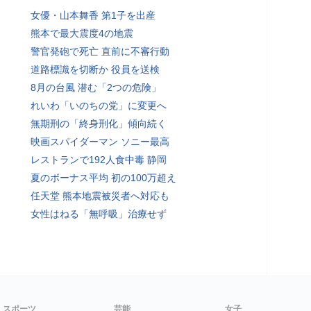
女優・山本舞香 第1子を出産
熊本で最大震度4の地震
警官発砲で死亡 直前に不審行動
道路標識を切断か 役員を送検
8月の台風 潜む「2つの危険」
れいわ「いのちの党」に変更へ
無期刑の「終身刑化」傾向続く
映画スパイダーマン ソニー最高
レストランで192人食中毒 静岡
夏のボーナス平均 初の100万超え
任天堂 熊本地震被災者へ対応も
女性はねる「無呼吸」治療せず
スポーツ
芸能
女子