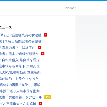
livedoor
ニュース
に暴行か 施設従業員の女逮捕
包丁? 毎日新聞記者の女逮捕
「真夏の暑さ」は終了か
酔者」熊本で通報が頻発か
に自転車侵入 路側帯を逆走
駐車場から車落下 夫婦死傷
氏のPV風視察動画 立憲激怒
隣が民泊「トラウマなった」
新幹線の再開「8月中」示唆
原爆投下巡り広島市長を批判
竜也「労務改善」をアピール
カン 三原重夫さんを追悼