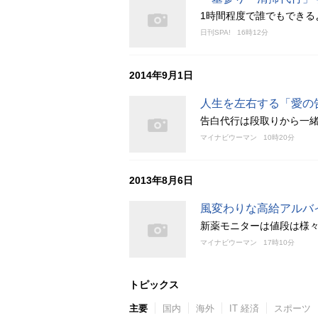
1時間程度で誰でもできる
日刊SPA!
16時12分
2014年9月1日
人生を左右する「愛の
告白代行は段取りから一
マイナビウーマン
10時20分
2013年8月6日
風変わりな高給アルバ
新薬モニターは値段は様々だ
マイナビウーマン
17時10分
トピックス
主要
国内
海外
IT 経済
スポーツ