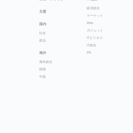
経済総合
主要
マーケット
Web
国内
ガジェット
社会
ITビジネス
政治
IT総合
海外
PR
海外総合
韓国
中国