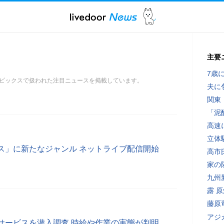
主要
7歳
ピックスで扱われた注目ニュースを掲載しています。
夫に
関東
「泥
高速
立体
ス」に新たなジャンル ネットライブ配信開始
高市
家の
九州
露 
藤原
アジ
サービスを潜入調査 時給や作業の実態が判明