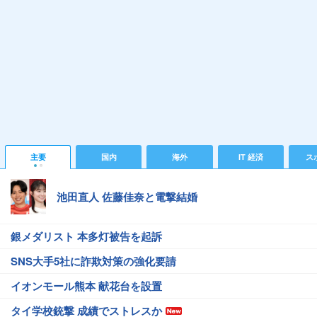
主要
国内
海外
IT 経済
ス
池田直人 佐藤佳奈と電撃結婚
銀メダリスト 本多灯被告を起訴
SNS大手5社に詐欺対策の強化要請
イオンモール熊本 献花台を設置
タイ学校銃撃 成績でストレスか