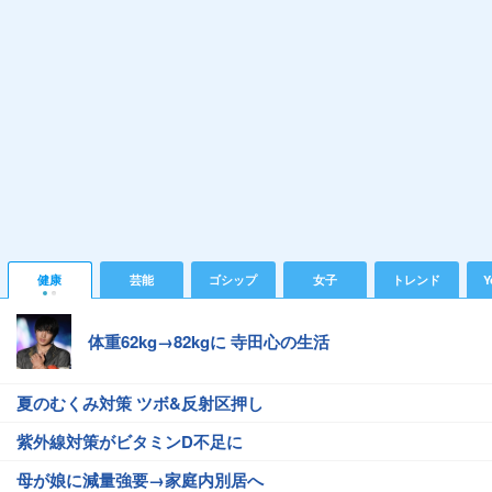
健康
芸能
ゴシップ
女子
トレンド
Y
体重62kg→82kgに 寺田心の生活
夏のむくみ対策 ツボ&反射区押し
紫外線対策がビタミンD不足に
母が娘に減量強要→家庭内別居へ