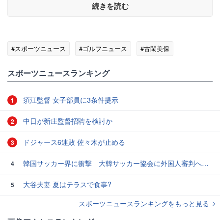
続きを読む
#スポーツニュース
#ゴルフニュース
#古閑美保
スポーツニュースランキング
須江監督 女子部員に3条件提示
1
中日が新庄監督招聘を検討か
2
ドジャース6連敗 佐々木が止める
3
韓国サッカー界に衝撃 大韓サッカー協会に外国人審判への“性的接待”疑惑 韓国メディアが報道
4
大谷夫妻 夏はテラスで食事?
5
スポーツニュースランキングをもっと見る