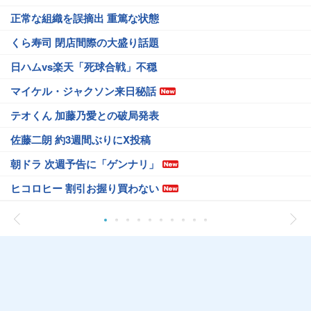
正常な組織を誤摘出 重篤な状態
くら寿司 閉店間際の大盛り話題
日ハムvs楽天「死球合戦」不穏
マイケル・ジャクソン来日秘話
テオくん 加藤乃愛との破局発表
佐藤二朗 約3週間ぶりにX投稿
朝ドラ 次週予告に「ゲンナリ」
ヒコロヒー 割引お握り買わない