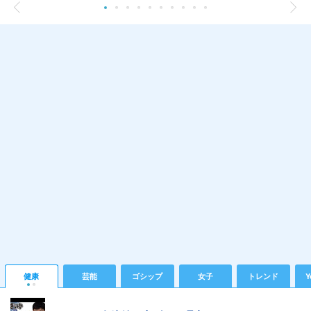
健康
芸能
ゴシップ
女子
トレンド
Y