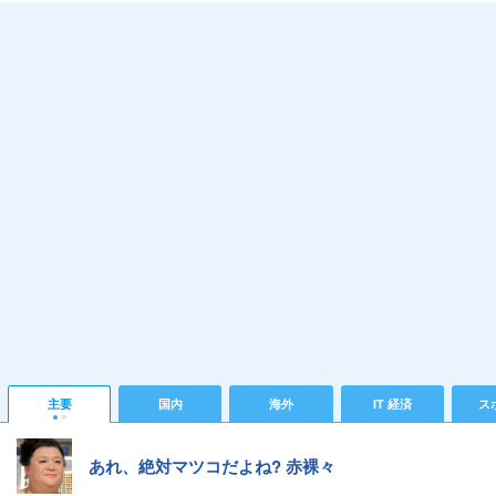
主要
国内
海外
IT 経済
ス
あれ、絶対マツコだよね? 赤裸々