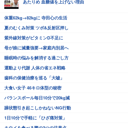
あたりめ 血糖値を上げない理由
体重62kg→82kgに 寺田心の生活
夏のむくみ対策 ツボ&反射区押し
紫外線対策がビタミンD不足に
母が娘に減量強要→家庭内別居へ
睡眠時の悩みを解消する過ごし方
運動より代謝 人体の省エネ戦略
歯科の保健治療を巡る「大嘘」
大食い女子 46キロ体型の秘密
バランスボール毎日10分で20kg減
躁状態引き起こしかねないNG行動
1日10分で手軽に「ひざ痛対策」
キウイを食べる際の3つの注意点