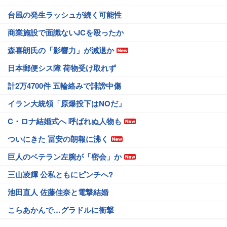
台風の発生ラッシュが続く可能性
商業施設で面識ないJCを殴ったか
森喜朗氏の「影響力」が減退か
日本郵便シス障 荷物受け取れず
計2万4700件 五輪絡みで誹謗中傷
イラン大統領「原爆投下はNOだ」
C・ロナ結婚式へ 呼ばれぬ人物も
ついにきた 冨安の朗報に沸く
巨人のベテラン左腕が「密会」か
三山凌輝 公私ともにピンチへ?
池田直人 佐藤佳奈と電撃結婚
こらあかんで…グラドルに衝撃