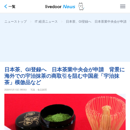
一覧
>
>
日本茶、GI登録へ 日本茶業中央会が申請
ニューストップ
IT 経済ニュース
日本茶、GI登録へ 日本茶業中央会が申請 背景に
海外での宇治抹茶の商取引を阻む中国産「宇治抹
茶」模倣品など
2026年5月13日 9時9分
写真：食品新聞