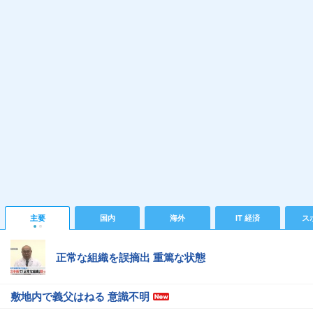
主要
国内
海外
IT 経済
ス
正常な組織を誤摘出 重篤な状態
敷地内で義父はねる 意識不明