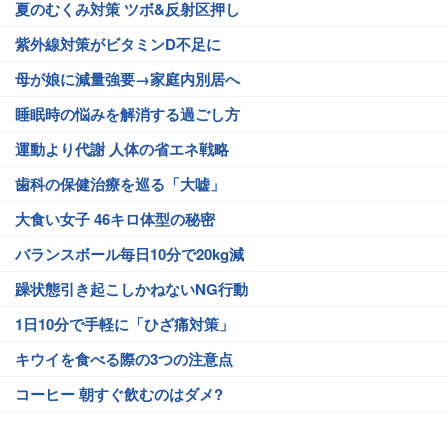
夏のむくみ対策 ツボ&反射区押し
紫外線対策がビタミンD不足に
母が娘に減量強要→家庭内別居へ
睡眠時の悩みを解消する過ごし方
運動より代謝 人体の省エネ戦略
歯科の保健治療を巡る「大嘘」
大食い女子 46キロ体型の秘密
バランスボール毎日10分で20kg減
躁状態引き起こしかねないNG行動
1日10分で手軽に「ひざ痛対策」
キウイを食べる際の3つの注意点
コーヒー 朝すぐ飲むのはダメ?