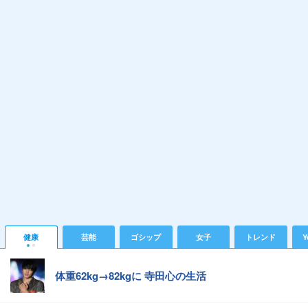
健康
芸能
ゴシップ
女子
トレンド
Y
体重62kg→82kgに 寺田心の生活