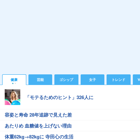
健康
芸能
ゴシップ
女子
トレンド
Y
「モテるためのヒント」326人に
容姿と寿命 28年追跡で見えた差
あたりめ 血糖値を上げない理由
体重62kg→82kgに 寺田心の生活