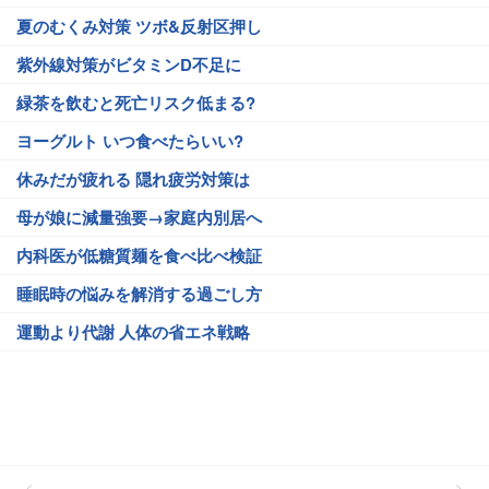
夏のむくみ対策 ツボ&反射区押し
紫外線対策がビタミンD不足に
緑茶を飲むと死亡リスク低まる?
ヨーグルト いつ食べたらいい?
休みだが疲れる 隠れ疲労対策は
母が娘に減量強要→家庭内別居へ
内科医が低糖質麺を食べ比べ検証
睡眠時の悩みを解消する過ごし方
運動より代謝 人体の省エネ戦略