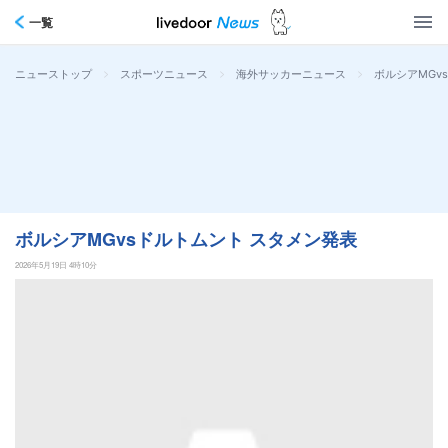
一覧
>
>
>
ボルシアMGv
ニューストップ
スポーツニュース
海外サッカーニュース
ボルシアMGvsドルトムント スタメン発表
2026年5月19日 4時10分