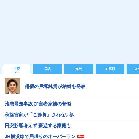
主要
国内
海外
IT 経済
ス
俳優の戸塚純貴が結婚を発表
池袋暴走事故 加害者家族の苦悩
秋篠宮家が「ご静養」されない訳
円安影響考えず 豪遊する家庭も
JR横浜線で居眠りのオーバーラン