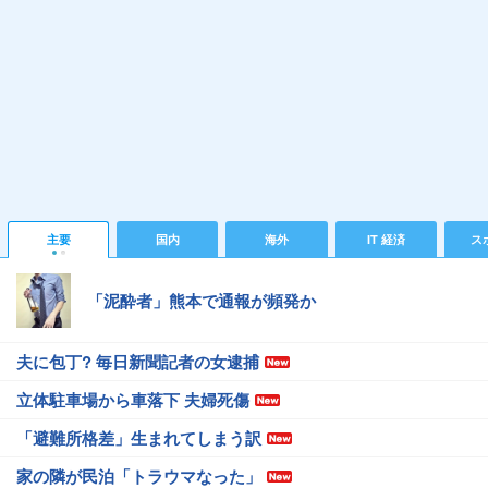
主要
国内
海外
IT 経済
ス
「泥酔者」熊本で通報が頻発か
夫に包丁? 毎日新聞記者の女逮捕
立体駐車場から車落下 夫婦死傷
「避難所格差」生まれてしまう訳
家の隣が民泊「トラウマなった」