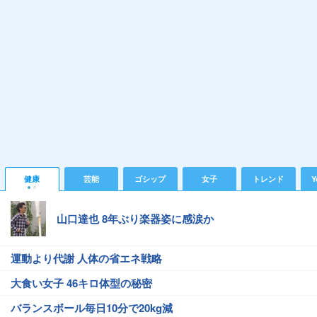
健康
芸能
ゴシップ
女子
トレンド
Y
山口達也 8年ぶり楽器姿に感涙か
運動より代謝 人体の省エネ戦略
大食い女子 46キロ体型の秘密
バランスボール毎日10分で20kg減