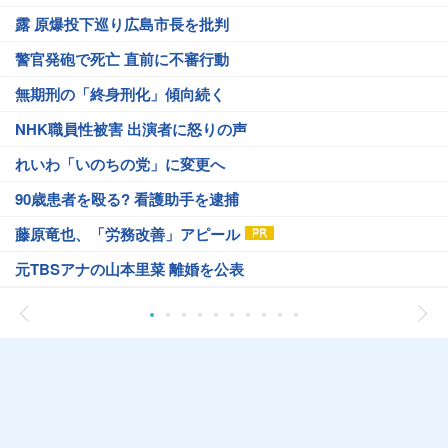
露 原爆投下巡り広島市長を批判
警官発砲で死亡 直前に不審行動
無期刑の「終身刑化」傾向続く
NHK職員性被害 出演者に怒りの声
れいわ「いのちの党」に変更へ
90歳患者を殴る? 看護助手を逮捕
藤原竜也、「労務改善」アピール
元TBSアナの山本里菜 離婚を公表