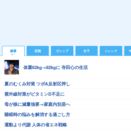
健康
芸能
ゴシップ
女子
トレンド
Y
体重62kg→82kgに 寺田心の生活
夏のむくみ対策 ツボ&反射区押し
紫外線対策がビタミンD不足に
母が娘に減量強要→家庭内別居へ
睡眠時の悩みを解消する過ごし方
運動より代謝 人体の省エネ戦略