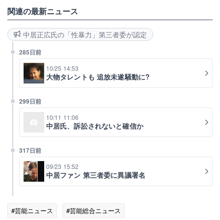
関連の最新ニュース
中居正広氏の「性暴力」第三者委が認定
285日前
10/25 14:53
大物タレントも 追放未遂騒動に?
299日前
10/11 11:06
中居氏、訴訟されないと確信か
317日前
09/23 15:52
中居ファン 第三者委に異議署名
#芸能ニュース
#芸能総合ニュース