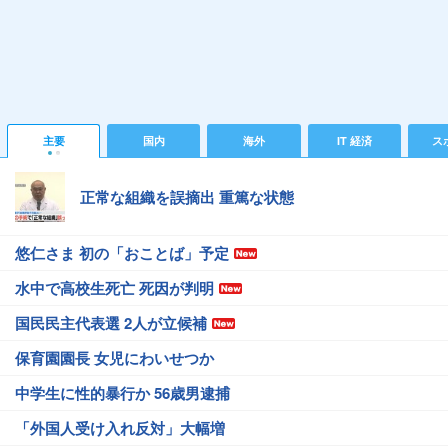
主要
国内
海外
IT 経済
ス
正常な組織を誤摘出 重篤な状態
悠仁さま 初の「おことば」予定
水中で高校生死亡 死因が判明
国民民主代表選 2人が立候補
保育園園長 女児にわいせつか
中学生に性的暴行か 56歳男逮捕
「外国人受け入れ反対」大幅増