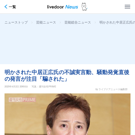
一覧
>
>
>
明かされた中居正広氏
ニューストップ
芸能ニュース
芸能総合ニュース
明かされた中居正広氏の不誠実言動、騒動発覚直後
の発言が注目「騙された」
2025年4月2日 20時0分
写真：週刊女性PRIME
by ライブドアニュース編集部