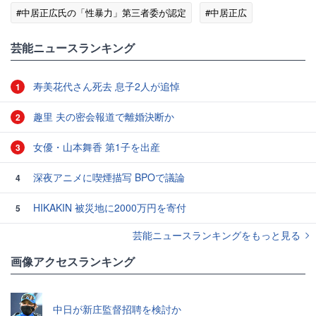
#中居正広氏の「性暴力」第三者委が認定
#中居正広
#フジテレビ
芸能ニュースランキング
寿美花代さん死去 息子2人が追悼
1
趣里 夫の密会報道で離婚決断か
2
女優・山本舞香 第1子を出産
3
深夜アニメに喫煙描写 BPOで議論
4
HIKAKIN 被災地に2000万円を寄付
5
芸能ニュースランキングをもっと見る
画像アクセスランキング
中日が新庄監督招聘を検討か