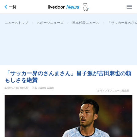
一覧
>
>
>
「サッカー界のさ
ニューストップ
スポーツニュース
日本代表ニュース
「サッカー界のさんまさん」昌子源が吉田麻也の頼
もしさを絶賛
2018年7月9日 16時0分
写真：Sports Watch
by ライブドアニュース編集部