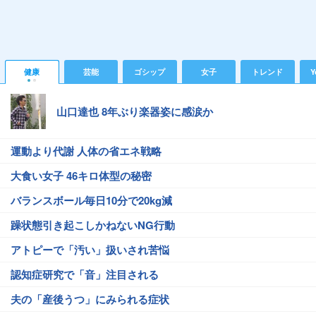
健康
芸能
ゴシップ
女子
トレンド
Y
山口達也 8年ぶり楽器姿に感涙か
運動より代謝 人体の省エネ戦略
大食い女子 46キロ体型の秘密
バランスボール毎日10分で20kg減
躁状態引き起こしかねないNG行動
アトピーで「汚い」扱いされ苦悩
認知症研究で「音」注目される
夫の「産後うつ」にみられる症状