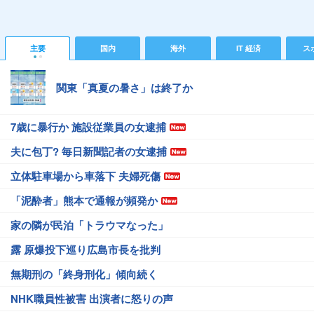
主要
国内
海外
IT 経済
ス
関東「真夏の暑さ」は終了か
7歳に暴行か 施設従業員の女逮捕
夫に包丁? 毎日新聞記者の女逮捕
立体駐車場から車落下 夫婦死傷
「泥酔者」熊本で通報が頻発か
家の隣が民泊「トラウマなった」
露 原爆投下巡り広島市長を批判
無期刑の「終身刑化」傾向続く
NHK職員性被害 出演者に怒りの声