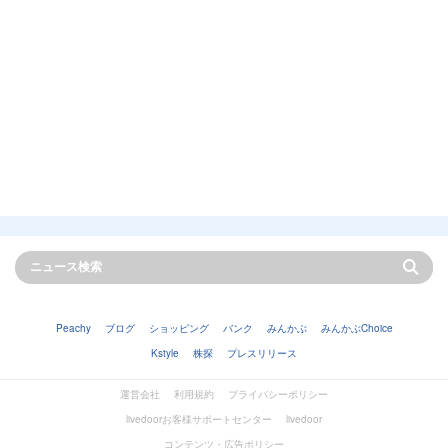
Peachy
ブログ
ショッピング
バンク
みんかぶ
みんかぶChoice
Kstyle
株探
プレスリリース
運営会社
利用規約
プライバシーポリシー
livedoorお客様サポートセンター
livedoor
コンテンツ・広告ポリシー