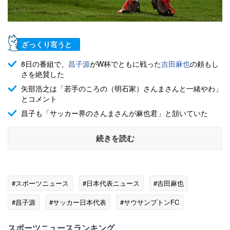
ざっくり言うと
8日の番組で、
昌子源
がW杯でともに戦った
吉田麻也
の頼もし
さを絶賛した
矢部浩之は「若手のころの（明石家）さんまさんと一緒やわ」
とコメント
昌子も「サッカー界のさんまさんが麻也君」と頷いていた
続きを読む
#スポーツニュース
#日本代表ニュース
#吉田麻也
#昌子源
#サッカー日本代表
#サウサンプトンFC
#プレミアリーグ
スポーツニュースランキング