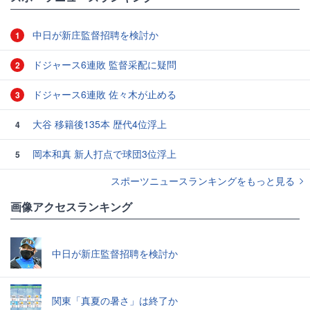
中日が新庄監督招聘を検討か
1
ドジャース6連敗 監督采配に疑問
2
ドジャース6連敗 佐々木が止める
3
大谷 移籍後135本 歴代4位浮上
4
岡本和真 新人打点で球団3位浮上
5
スポーツニュースランキングをもっと見る
画像アクセスランキング
中日が新庄監督招聘を検討か
関東「真夏の暑さ」は終了か