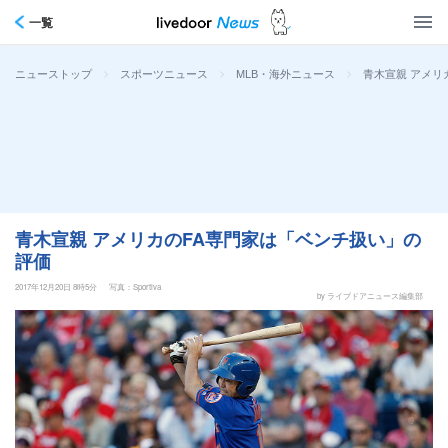
一覧
>
>
>
青木宣親 アメリ
ニューストップ
スポーツニュース
MLB・海外ニュース
青木宣親 アメリカのFA専門家は「ベンチ扱い」の
評価
2017年12月20日 8時5分
写真：Sportiva
by ライブドアニュース編集部