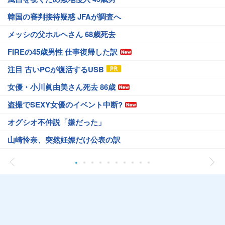
韓国の審判接待疑惑 JFAが調査へ
メッシの父ホルヘさん 68歳死去
FIREの45歳男性 仕事復帰した訳
注目 古いPCが復活するUSB
女優・小川眞由美さん死去 86歳
盗撮でSEXY女優のイベント中断?
オグシオ不仲説「嫌だった」
山崎怜奈、突然妊娠だけ公表の訳