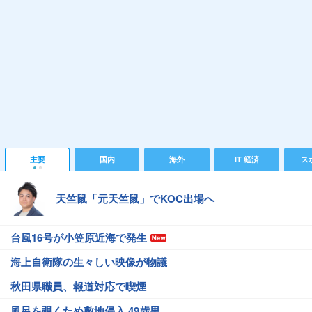
主要
国内
海外
IT 経済
ス
天竺鼠「元天竺鼠」でKOC出場へ
台風16号が小笠原近海で発生
海上自衛隊の生々しい映像が物議
秋田県職員、報道対応で喫煙
風呂を覗くため敷地侵入 49歳男