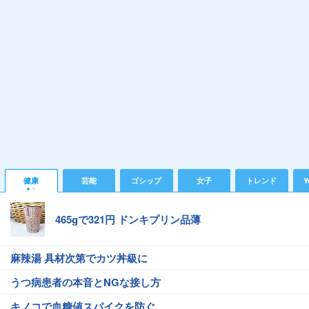
健康
芸能
ゴシップ
女子
トレンド
Y
465gで321円 ドンキプリン品薄
麻辣湯 具材次第でカツ丼級に
うつ病患者の本音とNGな接し方
キノコで血糖値スパイクを防ぐ