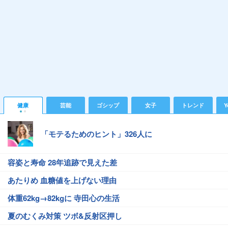
健康
芸能
ゴシップ
女子
トレンド
Y
「モテるためのヒント」326人に
容姿と寿命 28年追跡で見えた差
あたりめ 血糖値を上げない理由
体重62kg→82kgに 寺田心の生活
夏のむくみ対策 ツボ&反射区押し