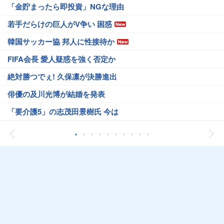
「金貯まったら即投資」NGな理由
若手だらけの巨人がV争い 困惑
韓国サッカー協 邦人に性接待か
FIFA会長 愛人疑惑を強く否定か
絶対勝つでぇ! 久保凛が決勝進出
俳優の及川光博が結婚を発表
「要介護5」の志茂田景樹氏 今は