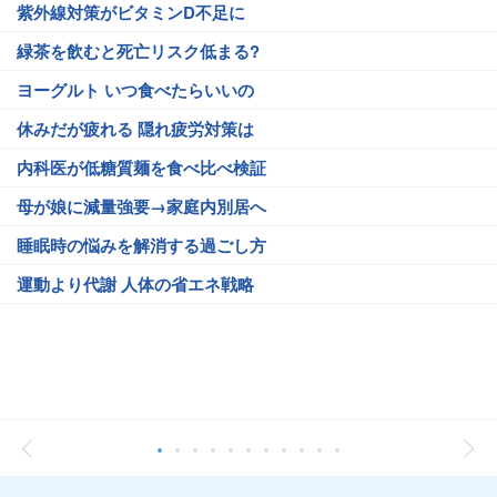
紫外線対策がビタミンD不足に
緑茶を飲むと死亡リスク低まる?
ヨーグルト いつ食べたらいいの
休みだが疲れる 隠れ疲労対策は
内科医が低糖質麺を食べ比べ検証
母が娘に減量強要→家庭内別居へ
睡眠時の悩みを解消する過ごし方
運動より代謝 人体の省エネ戦略