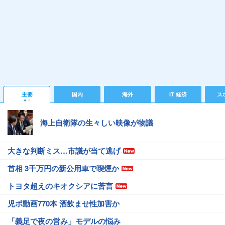
主要
国内
海外
IT 経済
ス
海上自衛隊の生々しい映像が物議
大きな判断ミス…市議が当て逃げ
首相 3千万円の新公用車で喫煙か
トヨタ超えのキオクシアに苦言
児ポ動画770本 酒飲ませ性加害か
「義足で夜の営み」モデルの悩み