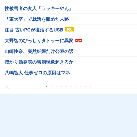
性被害者の友人「ラッキーやん」
「東大卒」で就活を舐めた末路
注目 古いPCが復活するUSB
大野智のびっしりタトゥーに異変
山崎怜奈、突然妊娠だけ公表の訳
授かり婚発表の雪崩現象起きるか
八嶋智人 仕事ゼロの原因はマネ