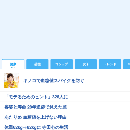
健康
芸能
ゴシップ
女子
トレンド
Y
キノコで血糖値スパイクを防ぐ
「モテるためのヒント」326人に
容姿と寿命 28年追跡で見えた差
あたりめ 血糖値を上げない理由
体重62kg→82kgに 寺田心の生活