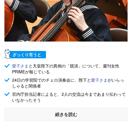
ざっくり言うと
愛子さま
と天皇陛下の異例の「競演」について、週刊女性
PRIMEが報じている
24日の学習院でのチェロ演奏会に、陛下と
愛子さま
がいらっ
しゃると関係者
宮内庁担当記者によると、2人の交流は今まであまり伝わって
いなかったそう
続きを読む