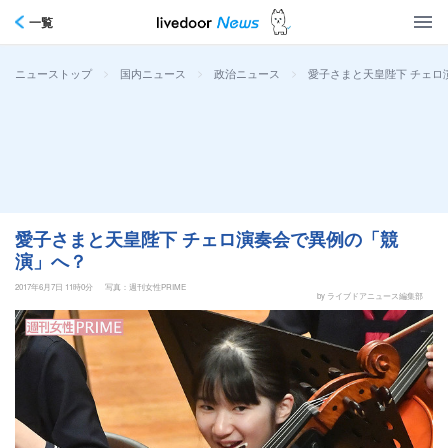
一覧
>
>
>
愛子さまと天皇陛下 チェロ
ニューストップ
国内ニュース
政治ニュース
愛子さまと天皇陛下 チェロ演奏会で異例の「競
演」へ？
2017年6月7日 11時0分
写真：週刊女性PRIME
by ライブドアニュース編集部