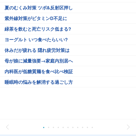
夏のむくみ対策 ツボ&反射区押し
紫外線対策がビタミンD不足に
緑茶を飲むと死亡リスク低まる?
ヨーグルト いつ食べたらいい?
休みだが疲れる 隠れ疲労対策は
母が娘に減量強要→家庭内別居へ
内科医が低糖質麺を食べ比べ検証
睡眠時の悩みを解消する過ごし方