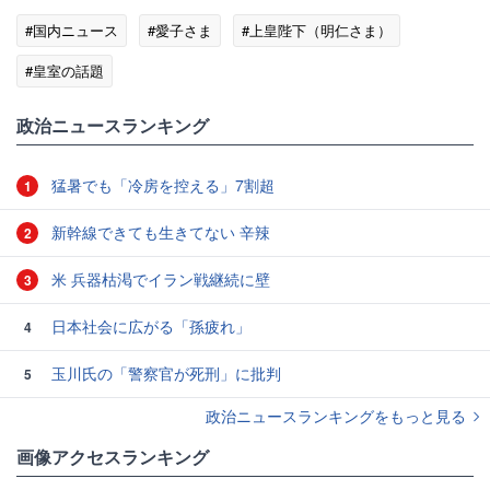
#国内ニュース
#愛子さま
#上皇陛下（明仁さま）
#皇室の話題
政治ニュースランキング
猛暑でも「冷房を控える」7割超
1
新幹線できても生きてない 辛辣
2
米 兵器枯渇でイラン戦継続に壁
3
日本社会に広がる「孫疲れ」
4
玉川氏の「警察官が死刑」に批判
5
政治ニュースランキングをもっと見る
画像アクセスランキング