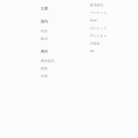
経済総合
主要
マーケット
Web
国内
ガジェット
社会
ITビジネス
政治
IT総合
海外
PR
海外総合
韓国
中国