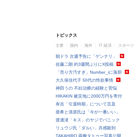
トピックス
主要
国内
海外
IT 経済
スポーツ
朝ドラ 次週予告に「ゲンナリ」
佐藤二朗 約3週間ぶりにX投稿
「売り方汚すぎ」Number_iに落胆
大久保佳代子 50代の性欲事情
神田うの 不妊治療の経験と苦悩
HIKAKIN 被災地に2000万円を寄付
有吉「引退時期」について言及
亜希と清原氏は「今が一番いい」
渡邊渚「キス」のヤジでパニック
リュウジ氏「ダルい」共感殺到
TAKAHIRO 両腕タトゥー写真公開