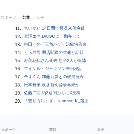
スポーツ
芸能
女子
11.
ちいかわ 14日間で興収50億突破
12.
宮澤エマ DAIGOに「勘弁して」
13.
神田うの「三角ハゲ」治療法告白
14.
くら寿司 閉店間際の大盛り話題
15.
寿美花代さん死去 息子2人が追悼
16.
マイケル・ジャクソン来日秘話
17.
テオくん 加藤乃愛との破局発表
18.
松本若菜 吹き替え論争再燃か
19.
佐藤二朗 約3週間ぶりにX投稿
20.
「売り方汚すぎ」Number_iに落胆
スポーツ
芸能
女子