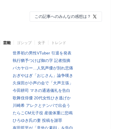
この記事へのみんなの感想は？
芸能
ゴシップ
女子
トレンド
世界初の男性VTuber 引退を発表
執行猶予つけば御の字 記者指摘
バカヤロー…人気声優が別れ悲痛
おぎやはぎ「おじさん」論争嘆き
久保田が小声の会で「大声主張」
今田耕司 マネの通過儀礼を告白
歌舞伎俳優 20代女性ひき逃げか
川崎希 アレクとナンパで出会う
たらこCM元子役 産後体重に悲鳴
ひろゆき氏の妻 投稿を謝罪
有田哲平が「意外な素顔」を告白