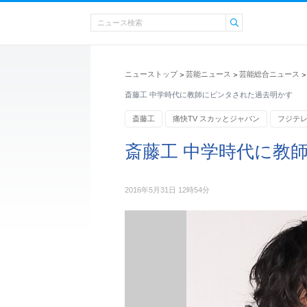
ニューストップ
芸能ニュース
芸能総合ニュース
>
>
>
斎藤工 中学時代に教師にビンタされた過去明かす
斎藤工
痛快TV スカッとジャパン
フジテ
斎藤工 中学時代に教
2016年5月31日 12時54分