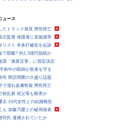
ニュース
したトラック発見 男性死亡
高元監督 保護者に直接謝罪
ダリスト 本多灯被告を起訴
金で競艇? 約1.3億円脱税か
地震「激甚災害」に指定決定
 手術中の医師が患者を守る
寿司 閉店間際の大盛り話題
汗で濡れ皮膚乾燥 男性死亡
で銃乱射 祖父母も殺害か
優太 10代女性との結婚報告
くん 加藤乃愛との破局発表
啓司氏 逮捕されていたか