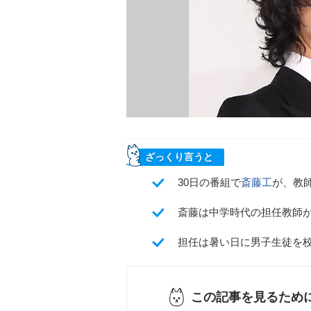
ざっくり言うと
30日の番組で
斎藤工
が、教
斎藤は中学時代の担任教師が
担任は暑い日に男子生徒を
この記事を見るため