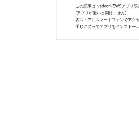
この記事はlivedoorNEWSアプリ
(アプリが無いと開けません)
各ストアにスマートフォンでアク
手順に従ってアプリをインストー