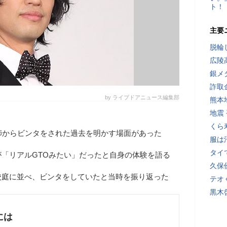
ト！
主要
脱輪
広陵
銀メ
詐取
by ライブドアニュース編集部
熊本
地震
くら
師からビンタをされた過去を明かす場面があった
服は
タイ
「リアルGTOみたい」だったと自身の体験を語る
久保
校庭に並べ、ビンタをしていたと当時を振り返った
テオ
黒木
には