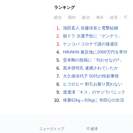
ランキング
総合
国内
政治
海外
経済
IT
1.
池田直人 佐藤佳奈と電撃結婚
2.
朝ドラ 次週予告に「ゲンナリ」
3.
ケンコバ コロナで謎の後遺症
4.
HIKAKIN 被災地に2000万円を寄付
5.
堂本剛の投稿に「匂わせなの?」
6.
黒木啓司氏 逮捕されていたか
7.
大久保佳代子 50代の性欲事情
8.
ヒコロヒー 割引お握り買わない
9.
渡邊渚「キス」のヤジでパニック
10.
体重62kg→82kgに 寺田心の生活
ニューストップ
IT 経済