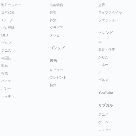
海外サッカー
芸能総合
恋愛
日本代表
音楽
ライフスタイル
Jリーグ
韓流
ファッション
プロ野球
グラビア
トレンド
MLB
テレビ
本
ゴルフ
ゴシップ
教育・仕事
テニス
からだ
格闘技
映画
マネー
競馬
レビュー
車
相撲
プレゼント
グルメ
バスケ
特集
バレー
YouTube
フィギュア
サブカル
アニメ
ゲーム
コミック