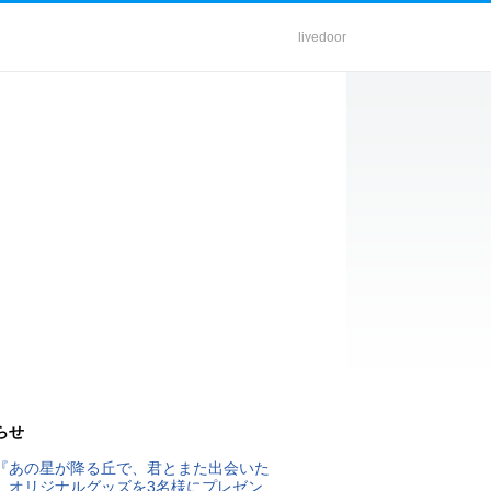
livedoor
らせ
『あの星が降る丘で、君とまた出会いた
』オリジナルグッズを3名様にプレゼン