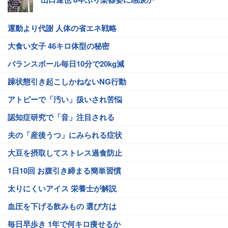
運動より代謝 人体の省エネ戦略
大食い女子 46キロ体型の秘密
バランスボール毎日10分で20kg減
躁状態引き起こしかねないNG行動
アトピーで「汚い」扱いされ苦悩
認知症研究で「音」注目される
夫の「産後うつ」にみられる症状
大豆を摂取してストレス過食防止
1日10回 お腹引き締まる簡単習慣
太りにくいアイス 栄養士が解説
血圧を下げる飲みもの 選び方は
毎日早歩き 1年で何キロ痩せるか