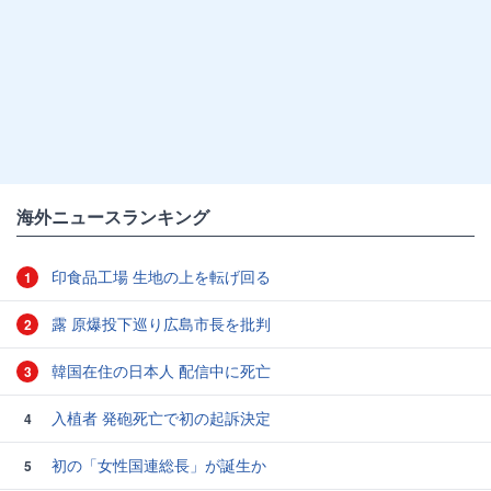
海外ニュースランキング
印食品工場 生地の上を転げ回る
1
露 原爆投下巡り広島市長を批判
2
韓国在住の日本人 配信中に死亡
3
入植者 発砲死亡で初の起訴決定
4
初の「女性国連総長」が誕生か
5