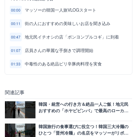
マッソーの韓国一人旅VLOGスタート
00:00
街の人におすすめの美味しいお店を聞き込み
00:11
地元民イチオシの店「ポンヨンプルコギ」に到着
00:47
店員さんの華麗な手捌きで調理開始
01:07
中毒性のある絶品ピリ辛豚肉料理を実食
01:33
関連記事
韓国・統営への行き方＆絶品一人ご飯！地元民
おすすめの「ホヤビビンバ」で最高のローカル
旅を実現
韓国旅行の食事選びに役立つ！韓国三大冷麺の
ひとつ「晋州冷麺」の名店をマッソーがリポー