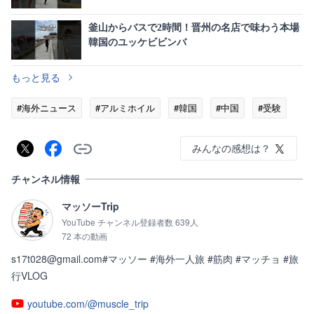
ト
釜山からバスで2時間！晋州の名店で味わう本場
韓国のユッケビビンバ
もっと見る
#海外ニュース
#アルミホイル
#韓国
#中国
#受験
みんなの感想は？
チャンネル情報
マッソーTrip
YouTube チャンネル登録者数 639人
72 本の動画
s17t028@gmail.com#マッソー #海外一人旅 #筋肉 #マッチョ #旅
行VLOG
youtube.com/@muscle_trip