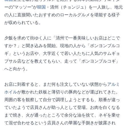
ーの”マッソー”が
韓国
・清州（チョンジュ）を一人旅し、地元
の人に直接聞いたおすすめのローカルグルメを堪能する様子
が収められている。
夕飯を求めて街ゆく人に「清州で一番美味しいお店はどこで
すか？」と聞き込みを開始。現地の人から「ポンヨンプルコ
ギ」というお店や、大学近くで若い人たちに人気のサムギョ
プサル店などを教えてもらい、走って「ポンヨンプルコギ」
へと向かう。
お店に到着すると、まだ何も注文していない状態から
アルミ
ホイル
が敷かれた鉄板と薄切りの豚肉などが運ばれてきた。
周囲の客を観察して自分で調理しようとするも、順番が違っ
ていたようで店員さんが助っ人として登場。お肉を白くなる
まで焼き、火が通ったところで余分な油を捨て、ネギを乗せ
て混ぜ合わせるという店員さんの華麗な手捌きが披露され