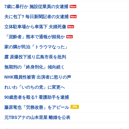
7歳に暴行か 施設従業員の女逮捕
夫に包丁? 毎日新聞記者の女逮捕
立体駐車場から車落下 夫婦死傷
「泥酔者」熊本で通報が頻発か
家の隣が民泊「トラウマなった」
露 原爆投下巡り広島市長を批判
無期刑の「終身刑化」傾向続く
NHK職員性被害 出演者に怒りの声
れいわ「いのちの党」に変更へ
90歳患者を殴る? 看護助手を逮捕
藤原竜也「労務改善」をアピール
元TBSアナの山本里菜 離婚を公表