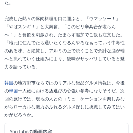
た。
完成した熱々の豚肉料理を口に運ぶと、「ウマッソー！」
「やばスンギ！」と大興奮。「このピリ辛具合が堪らん
べ！」と食欲を刺激され、たまらず追加でご飯も注文した。
「地元に住んでたら通いたくなるんやろなぁっていう中毒性
のある味」と絶賛し、アルミの上で焼くことで余計な脂が端
へと流れていく仕組みにより、後味がサッパリしていると魅
力を語っている。
韓国
の地方都市ならではのリアルな絶品グルメ情報は、今後
の
韓国
一人旅における店選びの心強い参考になりそうだ。次
回の旅行では、現地の人とのコミュニケーションを楽しみな
がらローカルな魅力あふれるグルメ探しに挑戦してみてはい
かがだろうか。
YouTubeの動画内容