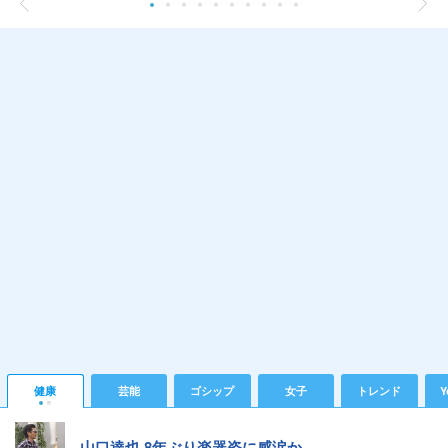
健康
芸能
ゴシップ
女子
トレンド
Y
山口達也 8年ぶり楽器姿に感涙か