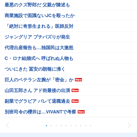
最悪のクズ野郎だ 父親が陳述も
商業施設で面識ないJCを殴ったか
「絶対に奇形生まれる」医師反対
ジャングリア プチバズりが発生
代理出産報告も…独国民は大激怒
C・ロナ結婚式へ 呼ばれぬ人物も
ついにきた 冨安の朗報に沸く
巨人のベテラン左腕が「密会」か
山田五郎さん アド街最後の出演
副業でグラビア バレて退職過去
別班司令の櫻井は…VIVANTで考察