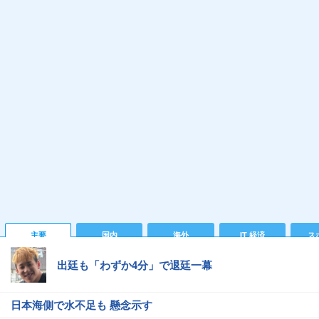
主要
国内
海外
IT 経済
ス
出廷も「わずか4分」で退廷一幕
日本海側で水不足も 懸念示す