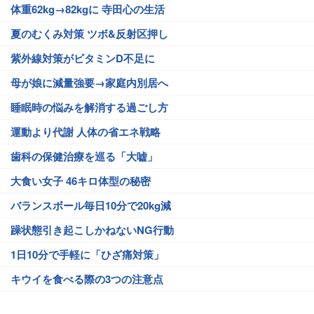
体重62kg→82kgに 寺田心の生活
夏のむくみ対策 ツボ&反射区押し
紫外線対策がビタミンD不足に
母が娘に減量強要→家庭内別居へ
睡眠時の悩みを解消する過ごし方
運動より代謝 人体の省エネ戦略
歯科の保健治療を巡る「大嘘」
大食い女子 46キロ体型の秘密
バランスボール毎日10分で20kg減
躁状態引き起こしかねないNG行動
1日10分で手軽に「ひざ痛対策」
キウイを食べる際の3つの注意点