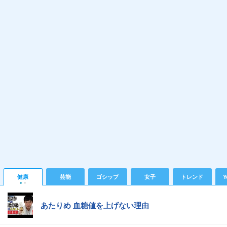
健康
芸能
ゴシップ
女子
トレンド
Y
あたりめ 血糖値を上げない理由