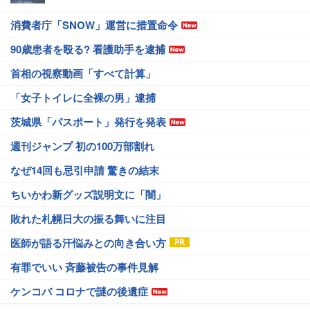
消費者庁「SNOW」運営に措置命令
90歳患者を殴る? 看護助手を逮捕
首相の視察動画「すべて計算」
「女子トイレに全裸の男」逮捕
茨城県「パスポート」発行を発表
週刊ジャンプ 初の100万部割れ
なぜ14回も忌引申請 驚きの結末
ちいかわ新グッズ説明文に「闇」
敗れた札幌日大の振る舞いに注目
医師が語る汗悩みとの向き合い方
有罪でいい 斉藤被告の事件見解
ケンコバ コロナで謎の後遺症