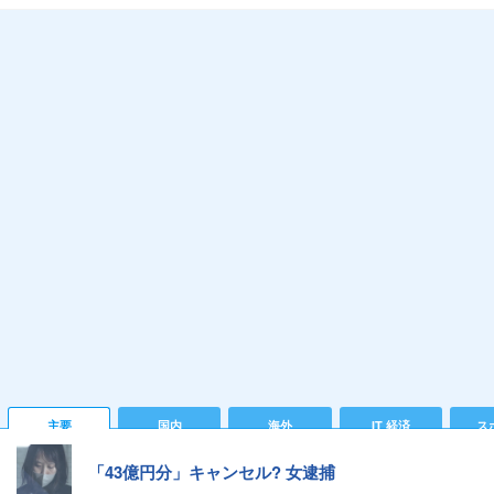
主要
国内
海外
IT 経済
ス
「43億円分」キャンセル? 女逮捕