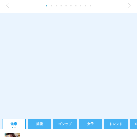
健康
芸能
ゴシップ
女子
トレンド
Y