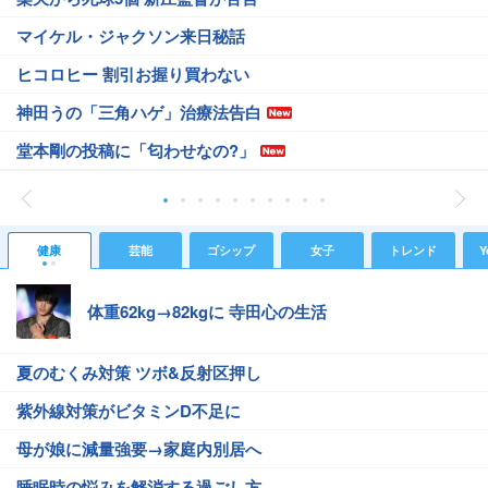
マイケル・ジャクソン来日秘話
ヒコロヒー 割引お握り買わない
神田うの「三角ハゲ」治療法告白
堂本剛の投稿に「匂わせなの?」
健康
芸能
ゴシップ
女子
トレンド
Y
体重62kg→82kgに 寺田心の生活
夏のむくみ対策 ツボ&反射区押し
紫外線対策がビタミンD不足に
母が娘に減量強要→家庭内別居へ
睡眠時の悩みを解消する過ごし方