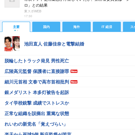
ロ」との結果
東スポWEB
17:30
主要
国内
海外
IT 経済
ス
池田直人 佐藤佳奈と電撃結婚
脱輪したトラック発見 男性死亡
広陵高元監督 保護者に直接謝罪
細川元首相 文春で高市首相批判
銀メダリスト 本多灯被告を起訴
タイ学校銃撃 成績でストレスか
正常な組織を誤摘出 重篤な状態
れいわの新党名「覚えづらい」
楽天から死球5個 新庄監督が苦言