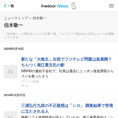
一覧
ニューストップ
>
但木敬一
但木敬一
『但木敬一』に関するニュース記事一覧。トピックスで扱われた注目ニュースを掲載
しています。
2025年2月16日
新たな「大株主」出現でフジテレビ問題は急展開？
ちらつく堀江貴文氏の影
SBIHDの連結子会社で、社長は過去にニッポン放送買収から
フジを救ったそう
デイリー新潮
09:12
2016年12月27日
三浦弘行九段の不正疑惑は「シロ」 調査結果で苦境
に立たされる人
将棋ソフト使用疑惑が浮上していたが、第三者委員会は「シ