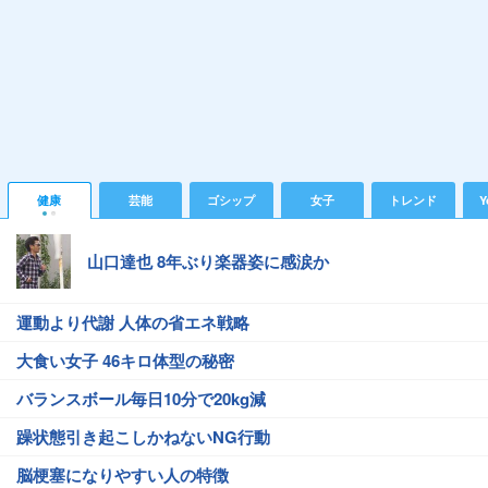
健康
芸能
ゴシップ
女子
トレンド
Y
山口達也 8年ぶり楽器姿に感涙か
運動より代謝 人体の省エネ戦略
大食い女子 46キロ体型の秘密
バランスボール毎日10分で20kg減
躁状態引き起こしかねないNG行動
脳梗塞になりやすい人の特徴