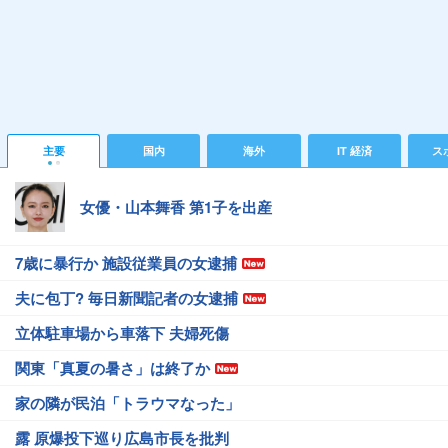
主要
国内
海外
IT 経済
ス
女優・山本舞香 第1子を出産
7歳に暴行か 施設従業員の女逮捕
夫に包丁? 毎日新聞記者の女逮捕
立体駐車場から車落下 夫婦死傷
関東「真夏の暑さ」は終了か
家の隣が民泊「トラウマなった」
露 原爆投下巡り広島市長を批判