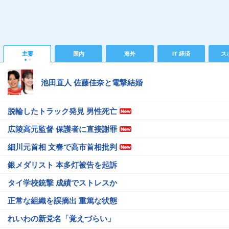
主要
国内
海外
IT 経済
ス
池田直人 佐藤佳奈と電撃結婚
脱輪したトラック発見 男性死亡
広陵高元監督 保護者に直接謝罪
細川元首相 文春で高市首相批判
銀メダリスト 本多灯被告を起訴
タイ学校銃撃 成績でストレスか
正常な組織を誤摘出 重篤な状態
れいわの新党名「覚えづらい」