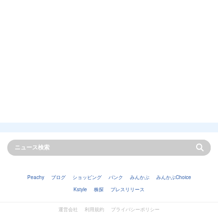
Peachy
ブログ
ショッピング
バンク
みんかぶ
みんかぶChoice
Kstyle
株探
プレスリリース
運営会社
利用規約
プライバシーポリシー