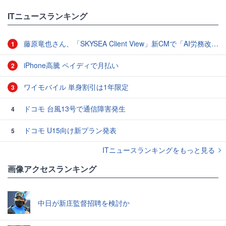
ITニュースランキング
藤原竜也さん、「SKYSEA Client View」新CMで「AI労務改善」をアピール 働き方をAIが分析したら「すぐに休んで」と言われる？
1
iPhone高騰 ペイディで月払い
2
ワイモバイル 単身割引は1年限定
3
ドコモ 台風13号で通信障害発生
4
ドコモ U15向け新プラン発表
5
ITニュースランキングをもっと見る
画像アクセスランキング
中日が新庄監督招聘を検討か