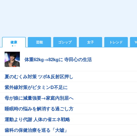
健康
芸能
ゴシップ
女子
トレンド
Y
体重62kg→82kgに 寺田心の生活
夏のむくみ対策 ツボ&反射区押し
紫外線対策がビタミンD不足に
母が娘に減量強要→家庭内別居へ
睡眠時の悩みを解消する過ごし方
運動より代謝 人体の省エネ戦略
歯科の保健治療を巡る「大嘘」