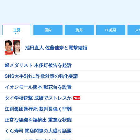
主要
国内
海外
IT 経済
ス
池田直人 佐藤佳奈と電撃結婚
銀メダリスト 本多灯被告を起訴
SNS大手5社に詐欺対策の強化要請
イオンモール熊本 献花台を設置
タイ学校銃撃 成績でストレスか
江別集団暴行死 裁判長強く非難
正常な組織を誤摘出 重篤な状態
くら寿司 閉店間際の大盛り話題