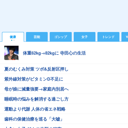
健康
芸能
ゴシップ
女子
トレンド
Y
体重62kg→82kgに 寺田心の生活
夏のむくみ対策 ツボ&反射区押し
紫外線対策がビタミンD不足に
母が娘に減量強要→家庭内別居へ
睡眠時の悩みを解消する過ごし方
運動より代謝 人体の省エネ戦略
歯科の保健治療を巡る「大嘘」