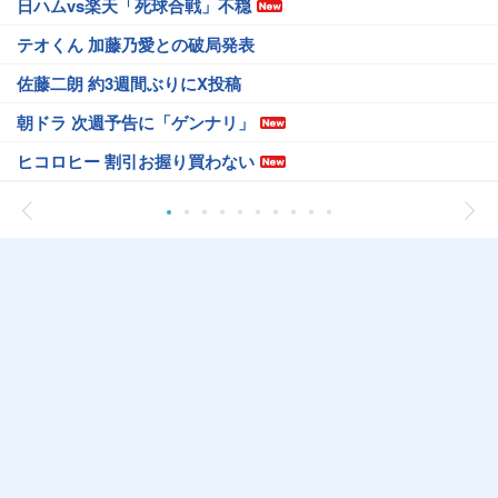
日ハムvs楽天「死球合戦」不穏
テオくん 加藤乃愛との破局発表
佐藤二朗 約3週間ぶりにX投稿
朝ドラ 次週予告に「ゲンナリ」
ヒコロヒー 割引お握り買わない