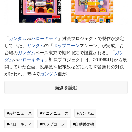
「
ガンダム
vs
ハローキティ
」対決プロジェクトで製作が決定
していた、
ガンダム
の「
ポップコーン
マシーン」が完成。お
台場の
ガンダム
ベース東京で期間限定で設置される。「
ガン
ダム
vs
ハローキティ
」対決プロジェクトは、2019年4月から展
開していた企画。投票数や配布数などによる12番勝負の対決
が行われ、8対4で
ガンダム
側が
続きを読む
#芸能ニュース
#アニメニュース
#ガンダム
#ハローキティ
#ポップコーン
#自動販売機