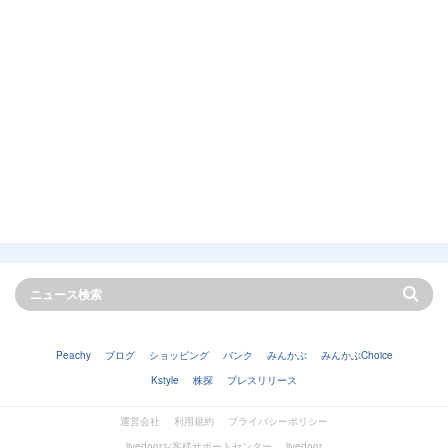
Peachy
ブログ
ショッピング
バンク
みんかぶ
みんかぶChoice
Kstyle
株探
プレスリリース
運営会社
利用規約
プライバシーポリシー
livedoorお客様サポートセンター
livedoor