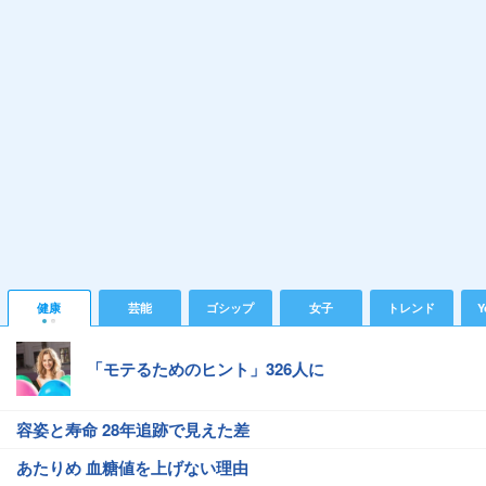
健康
芸能
ゴシップ
女子
トレンド
Y
「モテるためのヒント」326人に
容姿と寿命 28年追跡で見えた差
あたりめ 血糖値を上げない理由