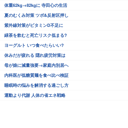
体重62kg→82kgに 寺田心の生活
夏のむくみ対策 ツボ&反射区押し
紫外線対策がビタミンD不足に
緑茶を飲むと死亡リスク低まる?
ヨーグルト いつ食べたらいい?
休みだが疲れる 隠れ疲労対策は
母が娘に減量強要→家庭内別居へ
内科医が低糖質麺を食べ比べ検証
睡眠時の悩みを解消する過ごし方
運動より代謝 人体の省エネ戦略