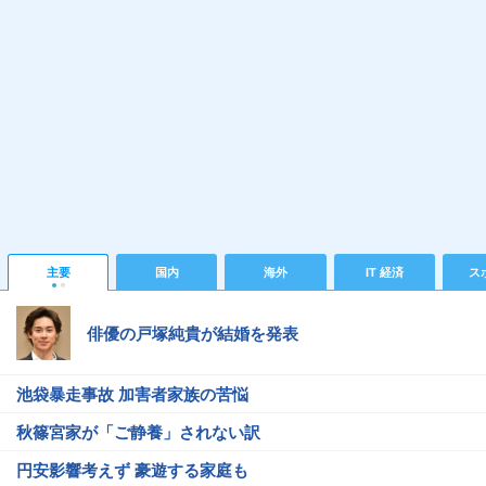
主要
国内
海外
IT 経済
ス
俳優の戸塚純貴が結婚を発表
池袋暴走事故 加害者家族の苦悩
秋篠宮家が「ご静養」されない訳
円安影響考えず 豪遊する家庭も