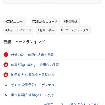
#芸能ニュース
#芸能総合ニュース
#矢部浩之
#ナインティナイン
#お笑い芸人
#アウト×デラックス
#テレビの話題
芸能ニュースランキング
俳優の及川光博が結婚を発表
1
体重62kg→82kgに 寺田心の生活
2
池田直人 佐藤佳奈と電撃結婚
3
朝ドラ 次週予告に「ゲンナリ」
4
黒木啓司氏 逮捕されていたか
5
芸能ニュースランキングをもっと見る