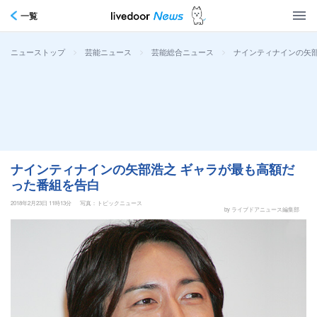
一覧
>
>
>
ナインティナインの矢
ニューストップ
芸能ニュース
芸能総合ニュース
ナインティナインの矢部浩之 ギャラが最も高額だ
った番組を告白
2018年2月23日 11時13分
写真：トピックニュース
by ライブドアニュース編集部