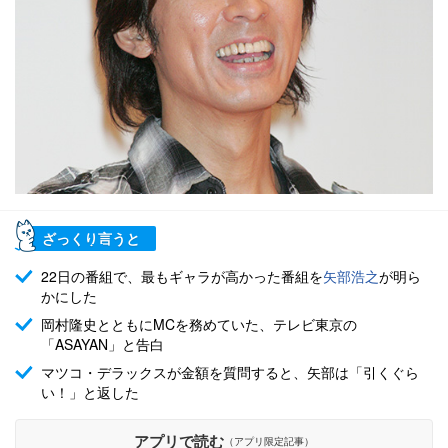
ざっくり言うと
22日の番組で、最もギャラが高かった番組を
矢部浩之
が明ら
かにした
岡村隆史とともにMCを務めていた、テレビ東京の
「ASAYAN」と告白
マツコ・デラックスが金額を質問すると、矢部は「引くぐら
い！」と返した
アプリで読む
（アプリ限定記事）