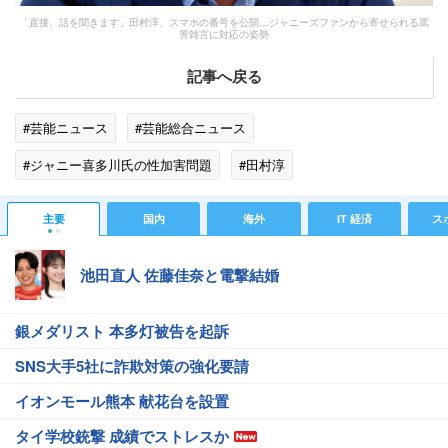
「直接、話を聞きます」田村淳、スマホの番号を公開…ジャニーズファンから寄せられる罵
詈雑言に対応の姿勢
記事へ戻る
#芸能ニュース
#芸能総合ニュース
#ジャニー喜多川氏の性加害問題
#田村淳
#SMILE-UP.（旧ジャニーズ）
#エンタメ・芸能ニュース
主要
国内
海外
IT 経済
ス
池田直人 佐藤佳奈と電撃結婚
銀メダリスト 本多灯被告を起訴
SNS大手5社に詐欺対策の強化要請
イオンモール熊本 献花台を設置
タイ学校銃撃 成績でストレスか