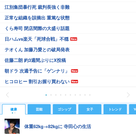
江別集団暴行死 裁判長強く非難
正常な組織を誤摘出 重篤な状態
くら寿司 閉店間際の大盛り話題
日ハムvs楽天「死球合戦」不穏
テオくん 加藤乃愛との破局発表
佐藤二朗 約3週間ぶりにX投稿
朝ドラ 次週予告に「ゲンナリ」
ヒコロヒー 割引お握り買わない
健康
芸能
ゴシップ
女子
トレンド
Y
体重62kg→82kgに 寺田心の生活