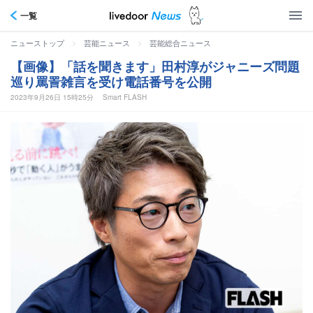
一覧
>
>
ニューストップ
芸能ニュース
芸能総合ニュース
【画像】「話を聞きます」田村淳がジャニーズ問題
巡り罵詈雑言を受け電話番号を公開
2023年9月26日 15時25分
Smart FLASH