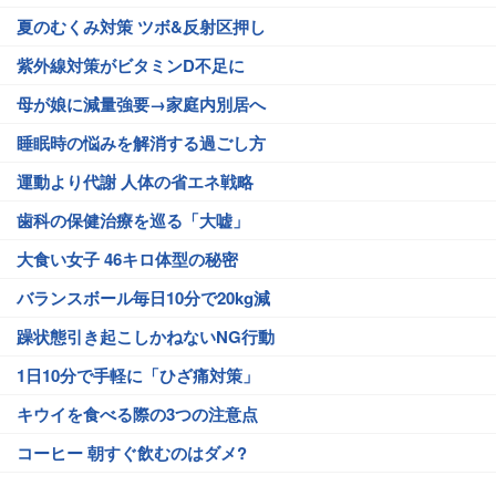
夏のむくみ対策 ツボ&反射区押し
紫外線対策がビタミンD不足に
母が娘に減量強要→家庭内別居へ
睡眠時の悩みを解消する過ごし方
運動より代謝 人体の省エネ戦略
歯科の保健治療を巡る「大嘘」
大食い女子 46キロ体型の秘密
バランスボール毎日10分で20kg減
躁状態引き起こしかねないNG行動
1日10分で手軽に「ひざ痛対策」
キウイを食べる際の3つの注意点
コーヒー 朝すぐ飲むのはダメ?