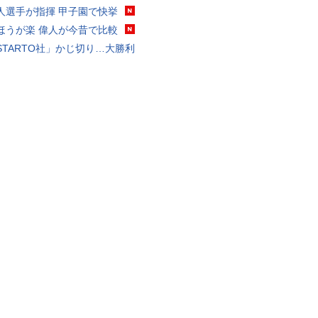
人選手が指揮 甲子園で快挙
ほうが楽 偉人が今昔で比較
STARTO社」かじ切り…大勝利