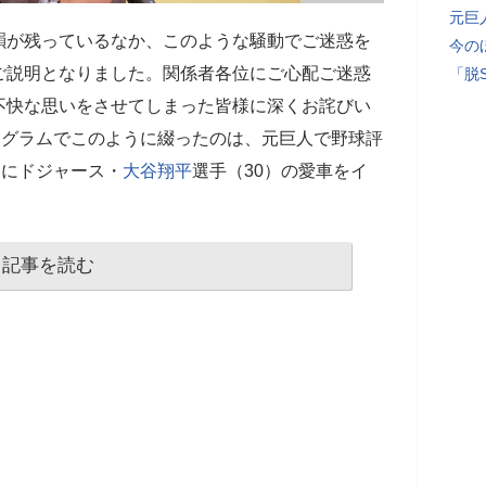
元巨
韻が残っているなか、このような騒動でご迷惑を
今の
ご説明となりました。関係者各位にご心配ご迷惑
「脱
不快な思いをさせてしまった皆様に深くお詫びい
タグラムでこのように綴ったのは、元巨人で野球評
月にドジャース・
大谷翔平
選手（30）の愛車をイ
記事を読む