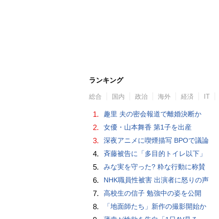
ランキング
総合
国内
政治
海外
経済
IT
1.
趣里 夫の密会報道で離婚決断か
2.
女優・山本舞香 第1子を出産
3.
深夜アニメに喫煙描写 BPOで議論
4.
斉藤被告に「多目的トイレ以下」
5.
みな実を守った? 粋な行動に称賛
6.
NHK職員性被害 出演者に怒りの声
7.
高校生の信子 勉強中の姿を公開
8.
「地面師たち」新作の撮影開始か