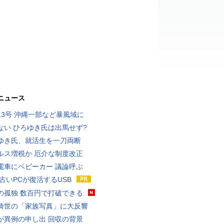
ニュース
13号 沖縄一部など暴風域に
ない ひろゆき氏は出馬せず?
ゆき氏、就活生を一刀両断
ルス増税か 厄介な制度改正
電車にベビーカー 議論呼ぶ
 古いPCが復活するUSB
の孤独 数百円で打破できる
綺世の「家族写真」に大反響
が異例の申し出 回収の背景