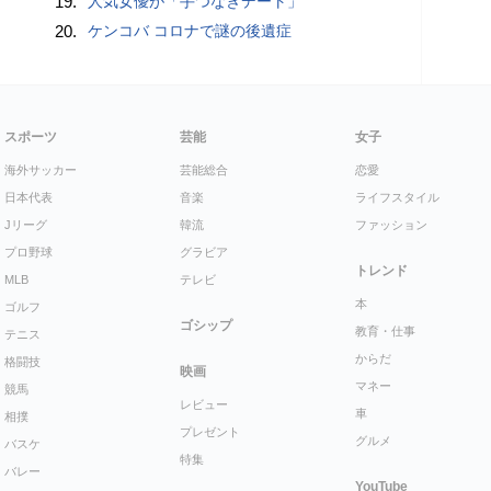
19.
人気女優が「手つなぎデート」
20.
ケンコバ コロナで謎の後遺症
スポーツ
芸能
女子
海外サッカー
芸能総合
恋愛
日本代表
音楽
ライフスタイル
Jリーグ
韓流
ファッション
プロ野球
グラビア
トレンド
MLB
テレビ
本
ゴルフ
ゴシップ
教育・仕事
テニス
からだ
格闘技
映画
マネー
競馬
レビュー
車
相撲
プレゼント
グルメ
バスケ
特集
バレー
YouTube