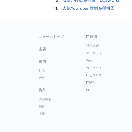
9.
薄幸が性欲を告白「1日AV見る」
10.
人気YouTuber 離婚を即撤回
ニューストップ
IT 経済
経済総合
主要
マーケット
Web
国内
ガジェット
社会
ITビジネス
政治
IT総合
海外
PR
海外総合
韓国
中国