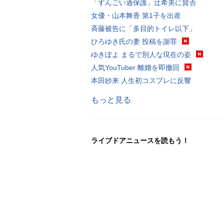
「すんごい過保護」辻希美に賛否
女優・山本舞香 第1子を出産
斉藤被告に「多目的トイレ以下」
ひろゆき氏の妻 投稿を謝罪
ゆきぽよ まるで別人な現在の姿
人気YouTuber 離婚を即撤回
本田紗来 人生初コスプレに反響
もっと見る
ライブドアニュースを読もう！