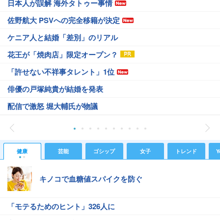
日本人が誤解 海外タトゥー事情
佐野航大 PSVへの完全移籍が決定
ケニア人と結婚「差別」のリアル
花王が「焼肉店」限定オープン？
「許せない不祥事タレント」1位
俳優の戸塚純貴が結婚を発表
配信で激怒 堀大輔氏が物議
健康
芸能
ゴシップ
女子
トレンド
Y
キノコで血糖値スパイクを防ぐ
「モテるためのヒント」326人に