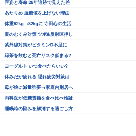
容姿と寿命 28年追跡で見えた差
あたりめ 血糖値を上げない理由
体重62kg→82kgに 寺田心の生活
夏のむくみ対策 ツボ&反射区押し
紫外線対策がビタミンD不足に
緑茶を飲むと死亡リスク低まる?
ヨーグルト いつ食べたらいい?
休みだが疲れる 隠れ疲労対策は
母が娘に減量強要→家庭内別居へ
内科医が低糖質麺を食べ比べ検証
睡眠時の悩みを解消する過ごし方