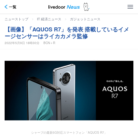
一覧
>
>
ニューストップ
IT 経済ニュース
ガジェットニュース
【画像】「AQUOS R7」を発表 搭載しているイメ
ージセンサーはライカカメラ監修
2022年5月9日 18時30分
BCN＋R
シャープの最新5G対応スマートフォン「AQUOS R7」