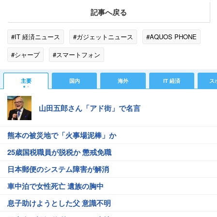
記事へ戻る
#IT 経済ニュース
#ガジェットニュース
#AQUOS PHONE
#シャープ
#スマートフォン
主要
国内
海外
IT 経済
ス
山田五郎さん「アド街」で名言
熊本の被災地で「火事場泥棒」か
25歳国税職員が脱税か 懲戒免職
日本郵便のシステム障害が解消
車中泊で女性死亡 遺族の胸中
息子助けようとした父 意識不明