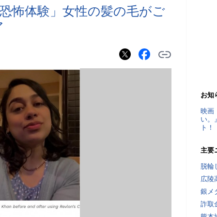
恐怖体験」女性の髪の毛がご
ア
お知
映画
い。
ト！
主要
脱輪
広陵
銀メ
詐取
熊本