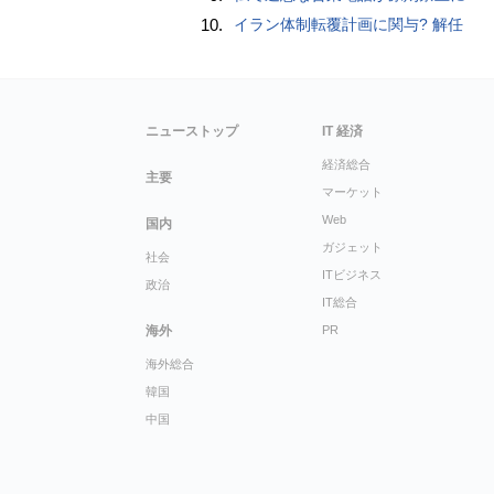
10.
イラン体制転覆計画に関与? 解任
ニューストップ
IT 経済
経済総合
主要
マーケット
Web
国内
ガジェット
社会
ITビジネス
政治
IT総合
海外
PR
海外総合
韓国
中国