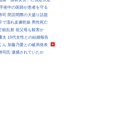
 手術中の医師が患者を守る
寿司 閉店間際の大盛り話題
汗で濡れ皮膚乾燥 男性死亡
で銃乱射 祖父母も殺害か
優太 10代女性との結婚報告
くん 加藤乃愛との破局発表
啓司氏 逮捕されていたか