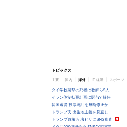
トピックス
主要
国内
海外
IT 経済
スポーツ
タイ学校襲撃の死者は教師ら5人
イラン体制転覆計画に関与? 解任
韓国選管 投票統計を無断修正か
トランプ氏 出生地主義を見直し
トランプ政権 記者ビザにSNS審査
メタに900億円命令 SNS公害認定