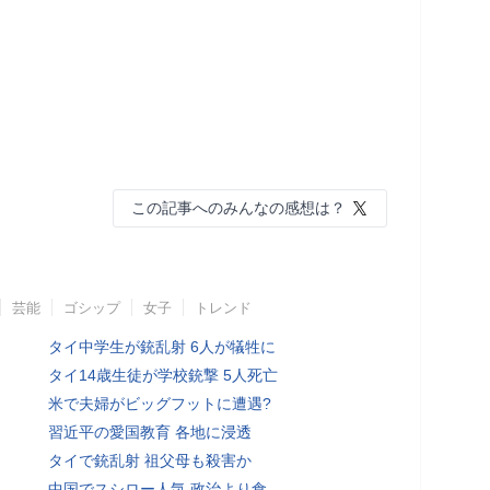
この記事へのみんなの感想は？
芸能
ゴシップ
女子
トレンド
タイ中学生が銃乱射 6人が犠牲に
タイ14歳生徒が学校銃撃 5人死亡
米で夫婦がビッグフットに遭遇?
習近平の愛国教育 各地に浸透
タイで銃乱射 祖父母も殺害か
中国でスシロー人気 政治より食