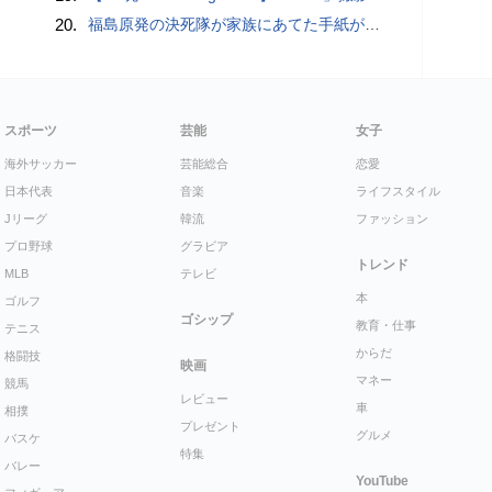
20.
福島原発の決死隊が家族にあてた手紙が感動を呼ぶ＝香港
スポーツ
芸能
女子
海外サッカー
芸能総合
恋愛
日本代表
音楽
ライフスタイル
Jリーグ
韓流
ファッション
プロ野球
グラビア
トレンド
MLB
テレビ
本
ゴルフ
ゴシップ
教育・仕事
テニス
からだ
格闘技
映画
マネー
競馬
レビュー
車
相撲
プレゼント
グルメ
バスケ
特集
バレー
YouTube