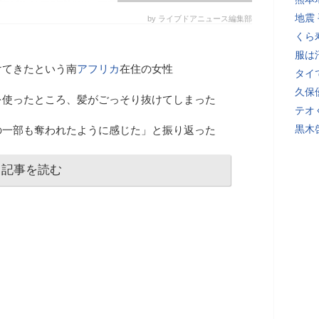
地震
by ライブドアニュース編集部
くら
服は
けてきたという南
アフリカ
在住の女性
タイ
久保
を使ったところ、髪がごっそり抜けてしまった
テオ
黒木
の一部も奪われたように感じた」と振り返った
記事を読む