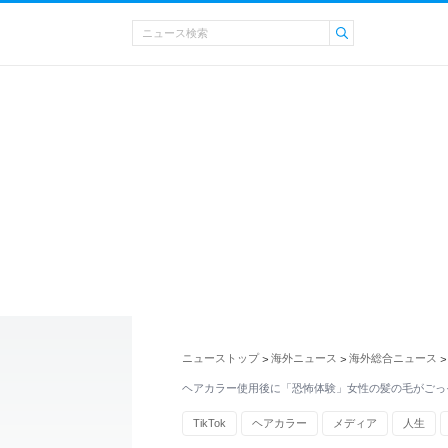
ニューストップ
海外ニュース
海外総合ニュース
>
>
>
ヘアカラー使用後に「恐怖体験」女性の髪の毛がごっ
TikTok
ヘアカラー
メディア
人生
南アフリカ