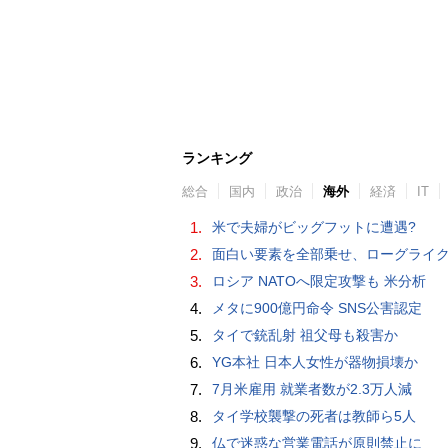
ランキング
総合
国内
政治
海外
経済
IT
1.
米で夫婦がビッグフットに遭遇?
2.
面白い要素を全部乗せ、ローグライク×デッキ構築×パーティ制RPGの「Chrono Ark」を遊ん
3.
ロシア NATOへ限定攻撃も 米分析
4.
メタに900億円命令 SNS公害認定
5.
タイで銃乱射 祖父母も殺害か
6.
YG本社 日本人女性が器物損壊か
7.
7月米雇用 就業者数が2.3万人減
8.
タイ学校襲撃の死者は教師ら5人
9.
仏で迷惑な営業電話が原則禁止に