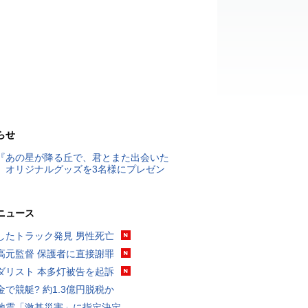
らせ
『あの星が降る丘で、君とまた出会いた
』オリジナルグッズを3名様にプレゼン
ニュース
したトラック発見 男性死亡
高元監督 保護者に直接謝罪
ダリスト 本多灯被告を起訴
金で競艇? 約1.3億円脱税か
地震「激甚災害」に指定決定