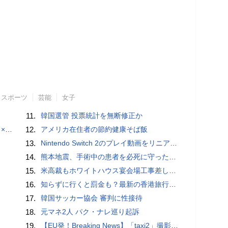
スポーツ
芸能
女子
11.
韓国選管 投票統計を無断修正か
でみた
12.
アメリカ在住者の節約健康そば飯
13.
Nintendo Switch 2のプレイ動画をリニアPCMサラウンドで録画する方法、Blackmagic Designのキャプチャーボード「UltraStudio Express Recorder 3G」を使ってみた
14.
熊本地震、手術中の患者を必死に守った医師らに中国ネット「泣ける」「職責を全うした」
15.
米高裁もホワイトハウス宴会場工事差し止め
16.
知らずに行くと罰金も？最新の香港旅行で「絶対にやってはいけない」20のルール
17.
韓国サッカー協会 審判に性接待
18.
元マネ2人 パク・ナレ巡り起訴
19.
【EU発！Breaking News】「taxi2」撮影中スタントシーンでカメラマンが死亡、有罪へ（フランス）