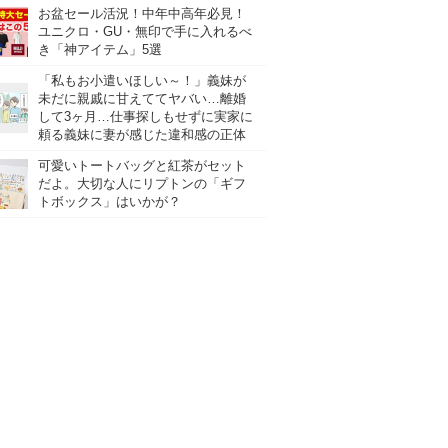
お盆セール活況！中年中高年必見！
ユニクロ・GU・無印で手に入れるべ
き「神アイテム」5選
「私もお小遣いほしい～！」義妹が
未だに親戚に甘えててヤバい…離婚
して3ヶ月…仕事探しもせずに実家に
頼る義妹に妻が感じた違和感の正体
可愛いトートバッグと紅茶がセット
だよ。大切な人にリプトンの「ギフ
トボックス」はいかが？