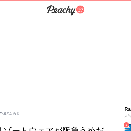
Ra
に♡夏気分高ま…
人気
INのリゾートウェアが阪急うめだ