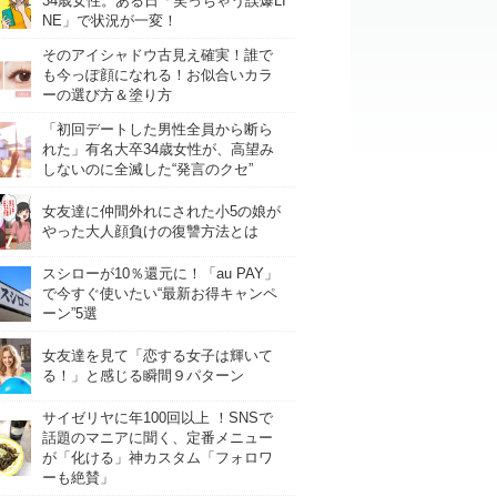
34歳女性。ある日「笑っちゃう誤爆LI
NE」で状況が一変！
そのアイシャドウ古見え確実！誰で
も今っぽ顔になれる！お似合いカラ
ーの選び方＆塗り方
「初回デートした男性全員から断ら
れた」有名大卒34歳女性が、高望み
しないのに全滅した“発言のクセ”
女友達に仲間外れにされた小5の娘が
やった大人顔負けの復讐方法とは
スシローが10％還元に！「au PAY」
で今すぐ使いたい“最新お得キャンペ
ーン”5選
女友達を見て「恋する女子は輝いて
る！」と感じる瞬間９パターン
サイゼリヤに年100回以上 ！SNSで
話題のマニアに聞く、定番メニュー
が「化ける」神カスタム「フォロワ
ーも絶賛」