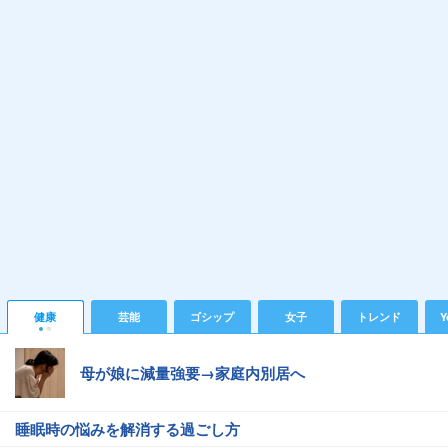
健康
芸能
ゴシップ
女子
トレンド
Y
母が娘に減量強要→家庭内別居へ
睡眠時の悩みを解消する過ごし方