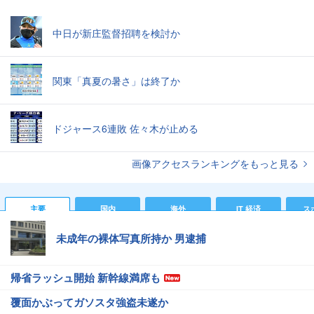
中日が新庄監督招聘を検討か
関東「真夏の暑さ」は終了か
ドジャース6連敗 佐々木が止める
画像アクセスランキングをもっと見る
主要
国内
海外
IT 経済
ス
未成年の裸体写真所持か 男逮捕
帰省ラッシュ開始 新幹線満席も
覆面かぶってガソスタ強盗未遂か