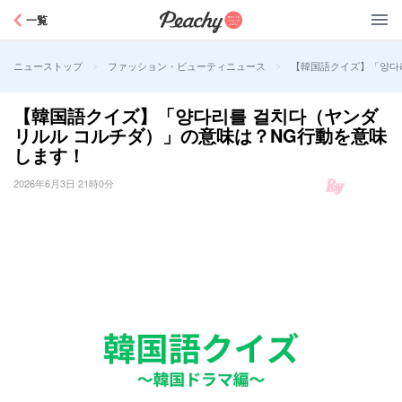
Peachy
一覧
>
>
【韓国語クイズ】「양다
ニューストップ
ファッション・ビューティニュース
【韓国語クイズ】「양다리를 걸치다（ヤンダ
リルル コルチダ）」の意味は？NG行動を意味
します！
2026年6月3日 21時0分