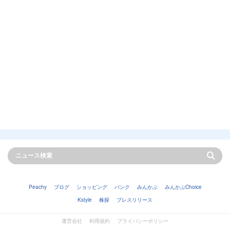
Peachy
ブログ
ショッピング
バンク
みんかぶ
みんかぶChoice
Kstyle
株探
プレスリリース
運営会社
利用規約
プライバシーポリシー