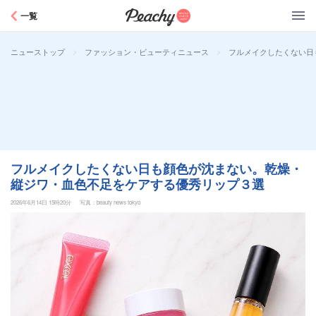
Peachy
一覧
>
>
フルメイクしたくない日
ニューストップ
ファッション・ビューティニュース
フルメイクしたくない日も顔色が沈まない。乾燥・
縦ジワ・血色不足をケアする優秀リップ３選
2026年6月14日 15時20分
写真：beauty news tokyo