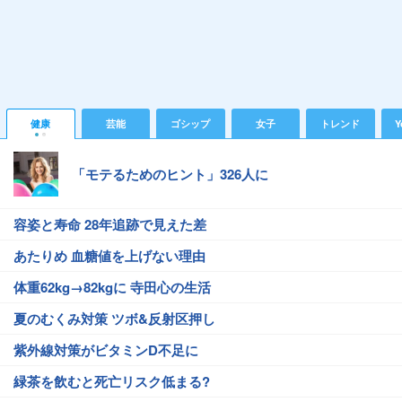
健康
芸能
ゴシップ
女子
トレンド
Y
「モテるためのヒント」326人に
容姿と寿命 28年追跡で見えた差
あたりめ 血糖値を上げない理由
体重62kg→82kgに 寺田心の生活
夏のむくみ対策 ツボ&反射区押し
紫外線対策がビタミンD不足に
緑茶を飲むと死亡リスク低まる?