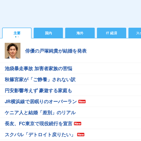
主要
国内
海外
IT 経済
ス
俳優の戸塚純貴が結婚を発表
池袋暴走事故 加害者家族の苦悩
秋篠宮家が「ご静養」されない訳
円安影響考えず 豪遊する家庭も
JR横浜線で居眠りのオーバーラン
ケニア人と結婚「差別」のリアル
長友、FC東京で現役続行を宣言
スクバル「デトロイト戻りたい」