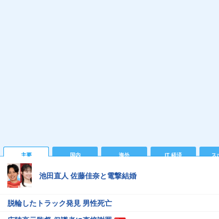
主要
国内
海外
IT 経済
ス
池田直人 佐藤佳奈と電撃結婚
脱輪したトラック発見 男性死亡