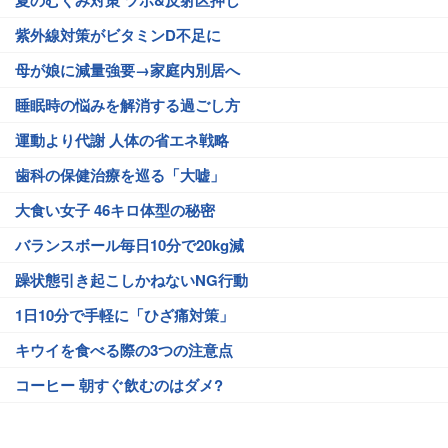
夏のむくみ対策 ツボ&反射区押し
紫外線対策がビタミンD不足に
母が娘に減量強要→家庭内別居へ
睡眠時の悩みを解消する過ごし方
運動より代謝 人体の省エネ戦略
歯科の保健治療を巡る「大嘘」
大食い女子 46キロ体型の秘密
バランスボール毎日10分で20kg減
躁状態引き起こしかねないNG行動
1日10分で手軽に「ひざ痛対策」
キウイを食べる際の3つの注意点
コーヒー 朝すぐ飲むのはダメ?