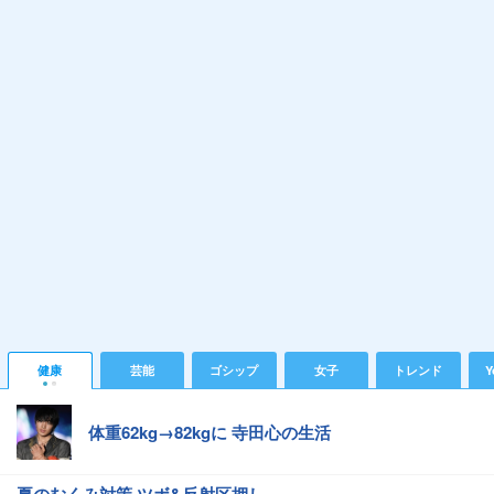
健康
芸能
ゴシップ
女子
トレンド
Y
体重62kg→82kgに 寺田心の生活