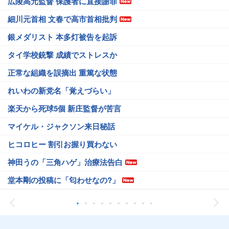
広陵高元監督 保護者に直接謝罪
細川元首相 文春で高市首相批判
銀メダリスト 本多灯被告を起訴
タイ学校銃撃 成績でストレスか
正常な組織を誤摘出 重篤な状態
れいわの新党名「覚えづらい」
楽天から死球5個 新庄監督が苦言
マイケル・ジャクソン来日秘話
ヒコロヒー 割引お握り買わない
神田うの「三角ハゲ」治療法告白
堂本剛の投稿に「匂わせなの?」