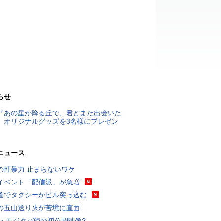
らせ
『あの星が降る丘で、君とまた出会いた
』オリジナルグッズを3名様にプレゼン
ニュース
の性暴力 止まらないワケ
イベント「配信派」が急増
道でタクシーがビル突っ込む
の五山送り火が苦境に直面
ン モジタバ師の初公開映像?