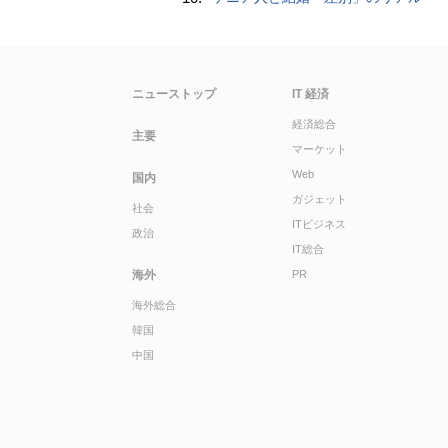
ニューストップ
IT 経済
経済総合
主要
マーケット
Web
国内
ガジェット
社会
ITビジネス
政治
IT総合
海外
PR
海外総合
韓国
中国