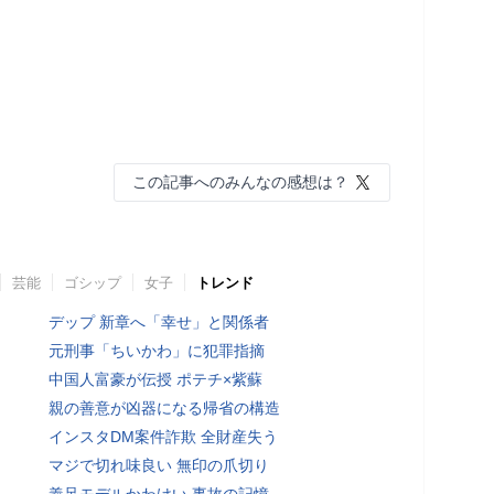
この記事へのみんなの感想は？
芸能
ゴシップ
女子
トレンド
デップ 新章へ「幸せ」と関係者
元刑事「ちいかわ」に犯罪指摘
中国人富豪が伝授 ポテチ×紫蘇
親の善意が凶器になる帰省の構造
インスタDM案件詐欺 全財産失う
マジで切れ味良い 無印の爪切り
義足モデルかわけい 事故の記憶