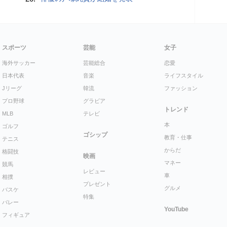
スポーツ
芸能
女子
海外サッカー
芸能総合
恋愛
日本代表
音楽
ライフスタイル
Jリーグ
韓流
ファッション
プロ野球
グラビア
トレンド
MLB
テレビ
本
ゴルフ
ゴシップ
教育・仕事
テニス
からだ
格闘技
映画
マネー
競馬
レビュー
車
相撲
プレゼント
グルメ
バスケ
特集
バレー
YouTube
フィギュア