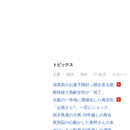
トピックス
主要
国内
海外
IT 経済
スポーツ
清算前のお菓子開封→開き直る親
新幹線で高齢女性が「包丁」
大阪の一等地に廃墟化した商店街
「お孫さん?」一言にショック
焼き鳥屋の大将 20年越しの再会
死刑囚の心動かした東野さんの本
ポツンと一軒家 50年越しの感謝