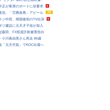
中正が客席のボードに珍要求
竜也、「労務改善」アピール
ラジ中田、帰国後初のTV出演
ポリ建設に元天才子役が加入
ば森田、FX投資詐欺被害告白
・小川眞由美さん死去 86歳
鼠「元天竺鼠」でKOC出場へ