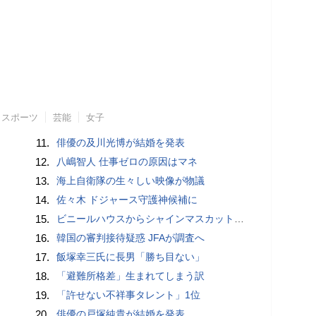
スポーツ
芸能
女子
11.
俳優の及川光博が結婚を発表
12.
八嶋智人 仕事ゼロの原因はマネ
13.
海上自衛隊の生々しい映像が物議
14.
佐々木 ドジャース守護神候補に
15.
ビニールハウスからシャインマスカット約200房を盗んだ疑い ネットで販売か 無職の男（42）逮捕 岡山県警
16.
韓国の審判接待疑惑 JFAが調査へ
17.
飯塚幸三氏に長男「勝ち目ない」
18.
「避難所格差」生まれてしまう訳
19.
「許せない不祥事タレント」1位
20.
俳優の戸塚純貴が結婚を発表