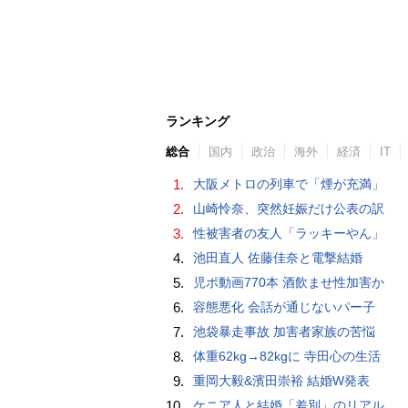
ランキング
総合
国内
政治
海外
経済
IT
1.
大阪メトロの列車で「煙が充満」
2.
山崎怜奈、突然妊娠だけ公表の訳
3.
性被害者の友人「ラッキーやん」
4.
池田直人 佐藤佳奈と電撃結婚
5.
児ポ動画770本 酒飲ませ性加害か
6.
容態悪化 会話が通じないパー子
7.
池袋暴走事故 加害者家族の苦悩
8.
体重62kg→82kgに 寺田心の生活
9.
重岡大毅&濱田崇裕 結婚W発表
10.
ケニア人と結婚「差別」のリアル