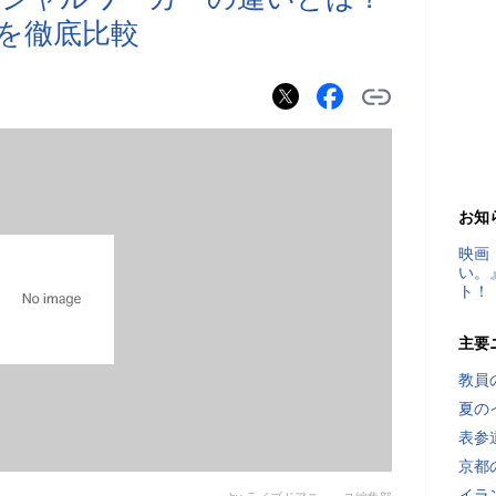
を徹底比較
お知
映画
い。
ト！
主要
教員
夏の
表参
京都
イラ