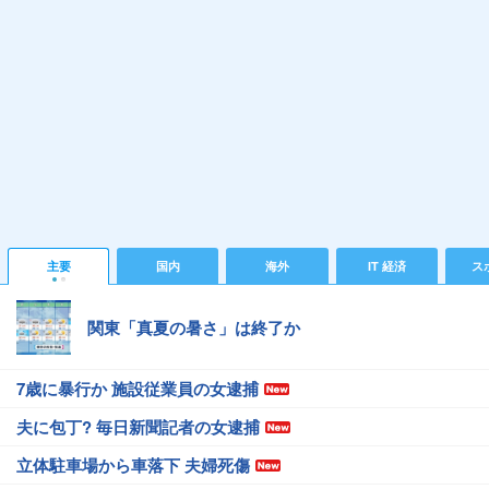
主要
国内
海外
IT 経済
ス
関東「真夏の暑さ」は終了か
7歳に暴行か 施設従業員の女逮捕
夫に包丁? 毎日新聞記者の女逮捕
立体駐車場から車落下 夫婦死傷