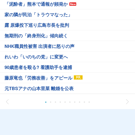
「泥酔者」熊本で通報が頻発か
家の隣が民泊「トラウマなった」
露 原爆投下巡り広島市長を批判
無期刑の「終身刑化」傾向続く
NHK職員性被害 出演者に怒りの声
れいわ「いのちの党」に変更へ
90歳患者を殴る? 看護助手を逮捕
藤原竜也「労務改善」をアピール
元TBSアナの山本里菜 離婚を公表