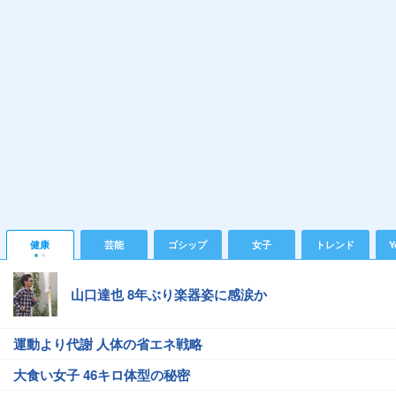
健康
芸能
ゴシップ
女子
トレンド
Y
山口達也 8年ぶり楽器姿に感涙か
運動より代謝 人体の省エネ戦略
大食い女子 46キロ体型の秘密