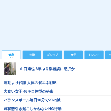
健康
芸能
ゴシップ
女子
トレンド
Y
山口達也 8年ぶり楽器姿に感涙か
運動より代謝 人体の省エネ戦略
大食い女子 46キロ体型の秘密
バランスボール毎日10分で20kg減
躁状態引き起こしかねないNG行動