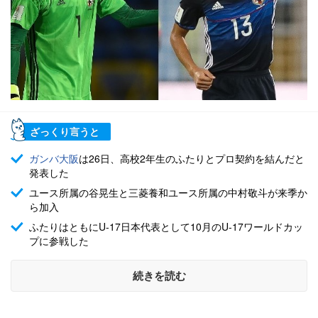
ざっくり言うと
ガンバ大阪
は26日、高校2年生のふたりとプロ契約を結んだと
発表した
ユース所属の谷晃生と三菱養和ユース所属の中村敬斗が来季か
ら加入
ふたりはともにU-17日本代表として10月のU-17ワールドカッ
プに参戦した
続きを読む