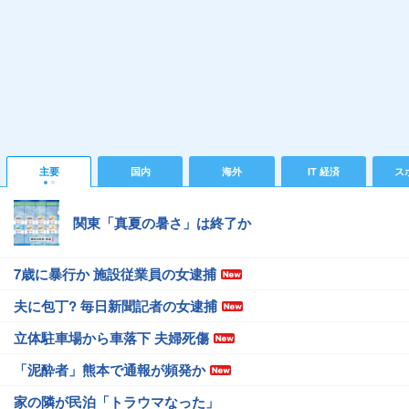
主要
国内
海外
IT 経済
ス
関東「真夏の暑さ」は終了か
7歳に暴行か 施設従業員の女逮捕
夫に包丁? 毎日新聞記者の女逮捕
立体駐車場から車落下 夫婦死傷
「泥酔者」熊本で通報が頻発か
家の隣が民泊「トラウマなった」