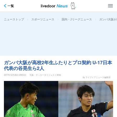
一覧
>
>
>
ガンバ大阪が
ニューストップ
スポーツニュース
国内・Jリーグニュース
ガンバ大阪が高校2年生ふたりとプロ契約 U-17日本
代表の谷晃生ら2人
2017年12月26日 20時0分
写真：サッカーダイジェストWeb
by ライブドアニュース編集部