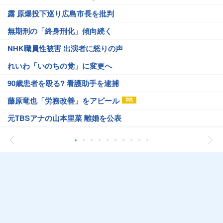
露 原爆投下巡り広島市長を批判
無期刑の「終身刑化」傾向続く
NHK職員性被害 出演者に怒りの声
れいわ「いのちの党」に変更へ
90歳患者を殴る? 看護助手を逮捕
藤原竜也「労務改善」をアピール
元TBSアナの山本里菜 離婚を公表