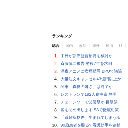
ランキング
総合
国内
政治
海外
経済
IT
1.
中日が新庄監督招聘を検討か
2.
斉藤慎二被告 懲役7年を求刑
3.
深夜アニメに喫煙描写 BPOで議論
4.
大量注文キャンセル43億円以上か
5.
関東「真夏の暑さ」は終了か
6.
レストランで192人食中毒 静岡
7.
チェーンソーで父襲撃か 目撃談
8.
客を閉め出します SAで徹底対策
9.
「避難所格差」生まれてしまう訳
10.
90歳患者を殴る? 看護助手を逮捕