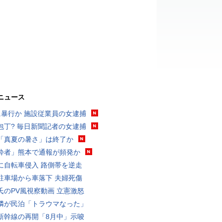
ニュース
に暴行か 施設従業員の女逮捕
包丁? 毎日新聞記者の女逮捕
「真夏の暑さ」は終了か
酔者」熊本で通報が頻発か
に自転車侵入 路側帯を逆走
駐車場から車落下 夫婦死傷
氏のPV風視察動画 立憲激怒
隣が民泊「トラウマなった」
新幹線の再開「8月中」示唆