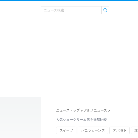
ニューストップ
グルメニュース
>
>
人気シュークリーム店を徹底比較
スイーツ
バニラビーンズ
デパ地下
注