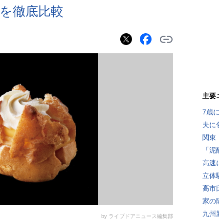
を徹底比較
主要
7歳
夫に
関東
「泥
高速
立体
高市
家の
九州
by ライブドアニュース編集部