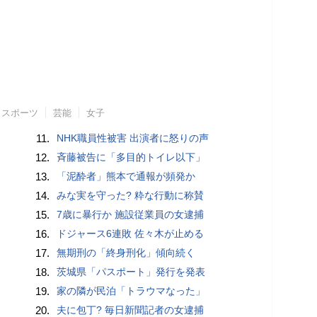
スポーツ
芸能
女子
11.
NHK職員性被害 出演者に怒りの声
12.
斉藤被告に「多目的トイレ以下」
13.
「泥酔者」熊本で通報が頻発か
14.
みな実を守った? 粋な行動に称賛
15.
7歳に暴行か 施設従業員の女逮捕
16.
ドジャース6連敗 佐々木が止める
17.
無期刑の「終身刑化」傾向続く
18.
茨城県「パスポート」発行を発表
19.
家の隣が民泊「トラウマなった」
20.
夫に包丁? 毎日新聞記者の女逮捕