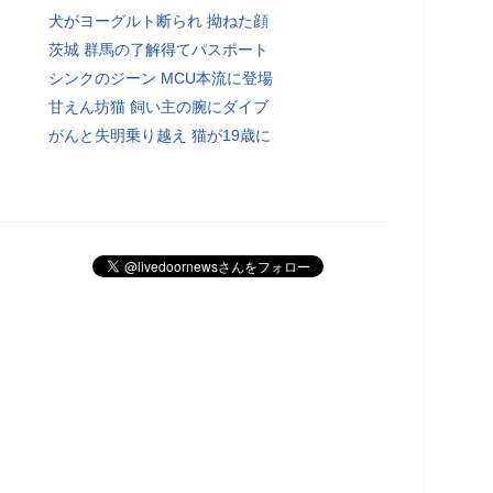
犬がヨーグルト断られ 拗ねた顔
茨城 群馬の了解得てパスポート
シンクのジーン MCU本流に登場
甘えん坊猫 飼い主の腕にダイブ
がんと失明乗り越え 猫が19歳に