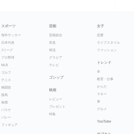
スポーツ
芸能
女子
海外サッカー
芸能総合
恋愛
日本代表
音楽
ライフスタイル
Jリーグ
韓流
ファッション
プロ野球
グラビア
トレンド
MLB
テレビ
本
ゴルフ
ゴシップ
教育・仕事
テニス
からだ
格闘技
映画
マネー
競馬
レビュー
車
相撲
プレゼント
グルメ
バスケ
特集
バレー
YouTube
フィギュア
サブカル