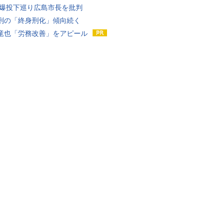
原爆投下巡り広島市長を批判
刑の「終身刑化」傾向続く
竜也「労務改善」をアピール