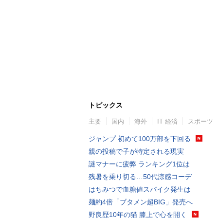
トピックス
主要
国内
海外
IT 経済
スポーツ
ジャンプ 初めて100万部を下回る
親の投稿で子が特定される現実
謎マナーに疲弊 ランキング1位は
残暑を乗り切る…50代涼感コーデ
はちみつで血糖値スパイク発生は
麺約4倍「ブタメン超BIG」発売へ
野良歴10年の猫 膝上で心を開く