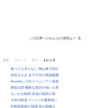
この記事へのみんなの感想は？
芸能
ゴシップ
女子
トレンド
食べても太らない 神お菓子紹介
好井まさお 女子大生の怪談披露
Number_i 5大ドームツアー発表
懲役太郎 曖昧な指示が招いた死
ちいかわ映画 灰色の島民の罪
大井川鉄道 Tシャツが乗車券に
詐欺犯取材の現場 命の危険も