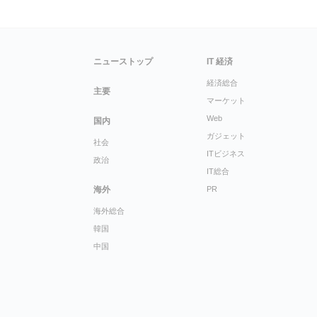
ニューストップ
IT 経済
経済総合
主要
マーケット
Web
国内
ガジェット
社会
ITビジネス
政治
IT総合
海外
PR
海外総合
韓国
中国