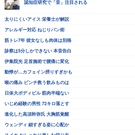
認知症研究で「音」注目される
太りにくいアイス 栄養士が解説
アレルギー対応 ねじりパン術
筋トレ7年 彼女なしも肉体は別格
診察は5分しかできない 本音告白
伊集院光 足首施術で腰痛に変化
動悸が…カフェイン摂りすぎかも
喉の痛み ピンチ救う飲みものは
日体大ボディビル 筋肉半端ない
いじめ経験の男性 72キロ落とす
進化した高須幹弥氏 大胸筋覚醒
ウェンディ 細すぎる姿に心配か