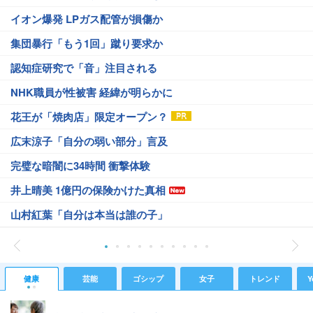
イオン爆発 LPガス配管が損傷か
集団暴行「もう1回」蹴り要求か
認知症研究で「音」注目される
NHK職員が性被害 経緯が明らかに
花王が「焼肉店」限定オープン？
広末涼子「自分の弱い部分」言及
完璧な暗闇に34時間 衝撃体験
井上晴美 1億円の保険かけた真相
山村紅葉「自分は本当は誰の子」
健康
芸能
ゴシップ
女子
トレンド
Y