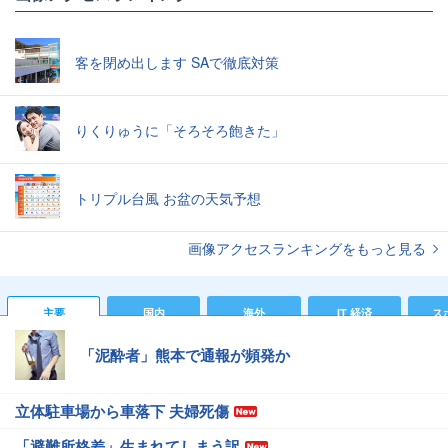
客を閉め出します SAで徹底対策
りくりゅうに「そろそろ飽きた」
トリプル台風 お盆の天気予想
画像アクセスランキングをもっと見る
主要
国内
海外
IT 経済
ス
「泥酔者」熊本で通報が頻発か
立体駐車場から車落下 夫婦死傷
「避難所格差」生まれてしまう訳