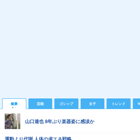
健康
芸能
ゴシップ
女子
トレンド
Y
山口達也 8年ぶり楽器姿に感涙か
運動より代謝 人体の省エネ戦略