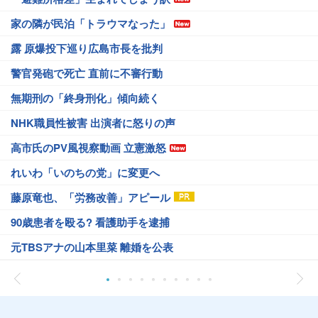
家の隣が民泊「トラウマなった」
露 原爆投下巡り広島市長を批判
警官発砲で死亡 直前に不審行動
無期刑の「終身刑化」傾向続く
NHK職員性被害 出演者に怒りの声
高市氏のPV風視察動画 立憲激怒
れいわ「いのちの党」に変更へ
藤原竜也、「労務改善」アピール
90歳患者を殴る? 看護助手を逮捕
元TBSアナの山本里菜 離婚を公表