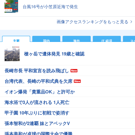
台風16号が小笠原近海で発生
画像アクセスランキングをもっと見る
主要
国内
海外
IT 経済
ス
槍ヶ岳で遺体発見 19歳と確認
長崎市長 平和宣言を読み飛ばし
台湾代表、長崎の平和式典を欠席
イオン爆発「貴重品OK」と許可か
海水浴で3人が流される 1人死亡
甲子園 10年ぶりに初戦で姿消す
張本智和が2連覇 妹とアベックV
張本美和が卓球の国際大会で優勝