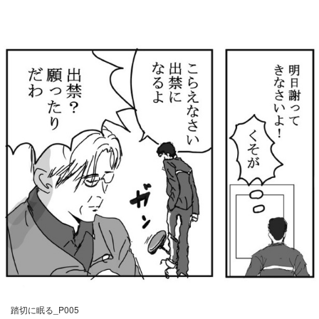
踏切に眠る_P005