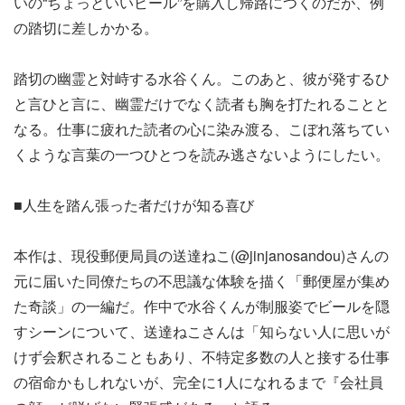
いの“ちょっといいビール”を購入し帰路につくのだが、例
の踏切に差しかかる。
踏切の幽霊と対峙する水谷くん。このあと、彼が発するひ
と言ひと言に、幽霊だけでなく読者も胸を打たれることと
なる。仕事に疲れた読者の心に染み渡る、こぼれ落ちてい
くような言葉の一つひとつを読み逃さないようにしたい。
■人生を踏ん張った者だけが知る喜び
本作は、現役郵便局員の送達ねこ(@jinjanosandou)さんの
元に届いた同僚たちの不思議な体験を描く「郵便屋が集め
た奇談」の一編だ。作中で水谷くんが制服姿でビールを隠
すシーンについて、送達ねこさんは「知らない人に思いが
けず会釈されることもあり、不特定多数の人と接する仕事
の宿命かもしれないが、完全に1人になれるまで『会社員