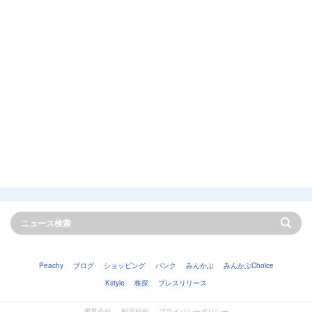
Peachy
ブログ
ショッピング
バンク
みんかぶ
みんかぶChoice
Kstyle
株探
プレスリリース
運営会社
利用規約
プライバシーポリシー