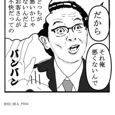
踏切に眠る_P004