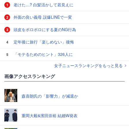
老けた…? 白髪活かして若見えに
1
外面の良い義母 誤爆LINEで一変
2
頭皮をボロボロにする夏のNG行為
3
定年後に旅行「楽しめない」後悔
4
「モテるためのヒント」326人に
5
女子ニュースランキングをもっと見る
画像アクセスランキング
森喜朗氏の「影響力」が減退か
重岡大毅&濱田崇裕 結婚W発表