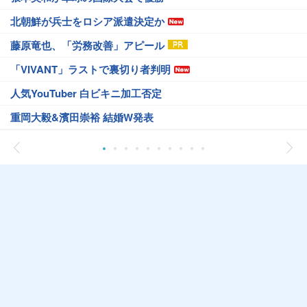
北朝鮮が兵士をロシア派遣決定か
藤原竜也、「労務改善」アピール
「VIVANT」ラストで裏切り者判明
人気YouTuber 白ビキニ加工否定
重岡大毅&濱田崇裕 結婚W発表