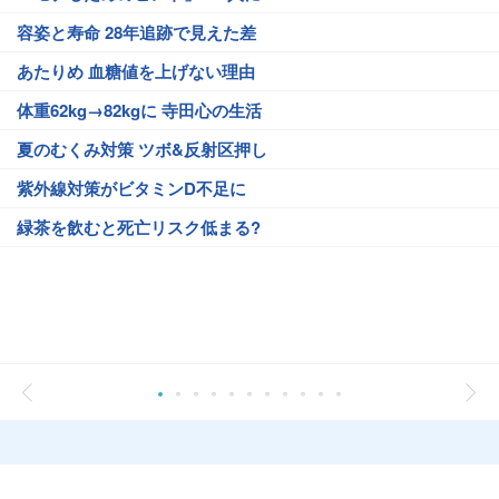
容姿と寿命 28年追跡で見えた差
あたりめ 血糖値を上げない理由
体重62kg→82kgに 寺田心の生活
夏のむくみ対策 ツボ&反射区押し
紫外線対策がビタミンD不足に
緑茶を飲むと死亡リスク低まる?