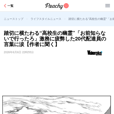
Peachy
一覧
>
>
踏切に横たわる“高校生の幽霊”「
ニューストップ
ライフスタイルニュース
踏切に横たわる“高校生の幽霊”「お前知らな
いで行ったろ」激務に疲弊した20代配達員の
言葉に涙【作者に聞く】
2026年6月6日 22時55分