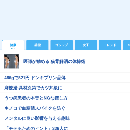
健康
芸能
ゴシップ
女子
トレンド
Y
医師が勧める 猫背解消の体操術
465gで321円 ドンキプリン品薄
麻辣湯 具材次第でカツ丼級に
うつ病患者の本音とNGな接し方
キノコで血糖値スパイクを防ぐ
メンタルに良い影響を与える趣味
「モテるためのヒント」326人に