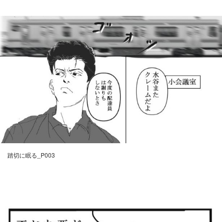
踏切に眠る_P003