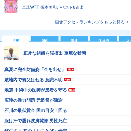
卓球WTT 張本美和がベスト8進出
画像アクセスランキングをもっと見る
主要
国内
海外
IT 経済
ス
正常な組織を誤摘出 重篤な状態
真夏に完全防備姿「金を出せ」
敷地内で義父はねる 意識不明
地震 手術中の医師が患者を守る
広陵の暴力問題 元監督が陳謝
石川の最低賃金 国の目安上回る
服は汗で濡れ皮膚乾燥 男性死亡
悠仁さま 初の「おことば」予定