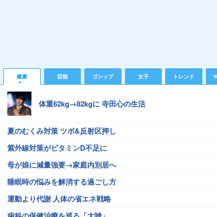
健康
芸能
ゴシップ
女子
トレンド
Y
体重62kg→82kgに 寺田心の生活
夏のむくみ対策 ツボ&反射区押し
紫外線対策がビタミンD不足に
母が娘に減量強要→家庭内別居へ
睡眠時の悩みを解消する過ごし方
運動より代謝 人体の省エネ戦略
歯科の保健治療を巡る「大嘘」