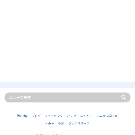
Peachy
ブログ
ショッピング
バンク
みんかぶ
みんかぶChoice
Kstyle
株探
プレスリリース