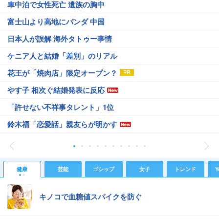
車中泊で女性死亡 遺族の胸中
富士山より高地にパンダ 中国
日本人が誤解 海外タトゥー事情
ケニア人と結婚「差別」のリアル
花王が「焼肉店」限定オープン？
やす子 相次ぐ結婚発表に反応
「許せない不祥事タレント」1位
鈴木福「恋愛話」親友らが明かす
健康
芸能
ゴシップ
女子
トレンド
Y
キノコで血糖値スパイクを防ぐ