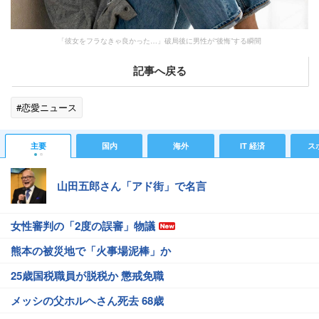
「彼女をフラなきゃ良かった…」破局後に男性が“後悔”する瞬間
記事へ戻る
#恋愛ニュース
主要
国内
海外
IT 経済
ス
山田五郎さん「アド街」で名言
女性審判の「2度の誤審」物議
熊本の被災地で「火事場泥棒」か
25歳国税職員が脱税か 懲戒免職
メッシの父ホルヘさん死去 68歳