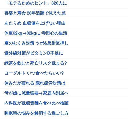
「モテるためのヒント」326人に
容姿と寿命 28年追跡で見えた差
あたりめ 血糖値を上げない理由
体重62kg→82kgに 寺田心の生活
夏のむくみ対策 ツボ&反射区押し
紫外線対策がビタミンD不足に
緑茶を飲むと死亡リスク低まる?
ヨーグルト いつ食べたらいい?
休みだが疲れる 隠れ疲労対策は
母が娘に減量強要→家庭内別居へ
内科医が低糖質麺を食べ比べ検証
睡眠時の悩みを解消する過ごし方