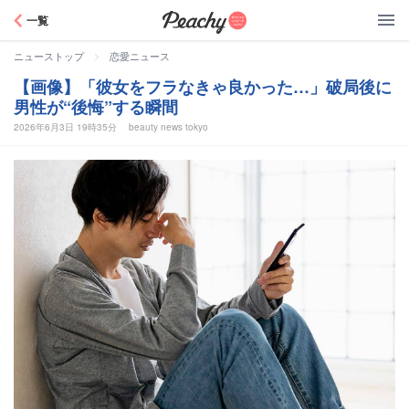
Peachy
一覧
>
ニューストップ
恋愛ニュース
【画像】「彼女をフラなきゃ良かった…」破局後に
男性が“後悔”する瞬間
2026年6月3日 19時35分
beauty news tokyo