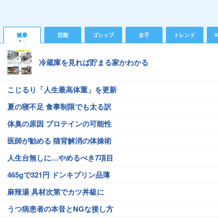
健康
芸能
ゴシップ
女子
トレンド
Y
冷蔵庫を見れば貯まる家かわかる
こじるり「人生最高体重」を更新
夏の寝不足 食事制限でも太る訳
体臭の原因 プロテインの可能性
医師が勧める 猫背解消の体操術
人生台無しに…やめるべき7項目
465gで321円 ドンキプリン品薄
麻辣湯 具材次第でカツ丼級に
うつ病患者の本音とNGな接し方