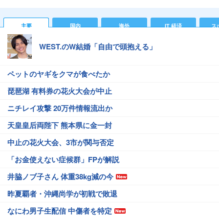
主要
国内
海外
IT 経済
ス
WEST.のW結婚「自由で頭抱える」
ペットのヤギをクマが食べたか
琵琶湖 有料券の花火大会が中止
ニチレイ攻撃 20万件情報流出か
天皇皇后両陛下 熊本県に金一封
中止の花火大会、3市が関与否定
「お金使えない症候群」FPが解説
井脇ノブ子さん 体重38kg減の今
昨夏覇者・沖縄尚学が初戦で敗退
なにわ男子生配信 中傷者を特定