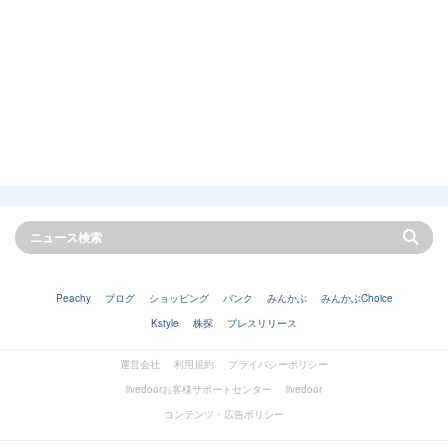
Peachy
ブログ
ショッピング
バンク
みんかぶ
みんかぶChoice
Kstyle
株探
プレスリリース
運営会社
利用規約
プライバシーポリシー
livedoorお客様サポートセンター
livedoor
コンテンツ・広告ポリシー