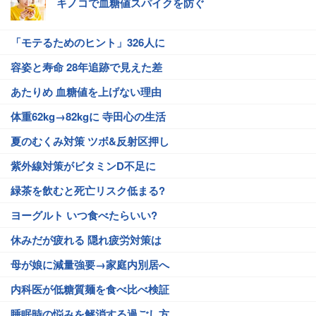
キノコで血糖値スパイクを防ぐ
「モテるためのヒント」326人に
容姿と寿命 28年追跡で見えた差
あたりめ 血糖値を上げない理由
体重62kg→82kgに 寺田心の生活
夏のむくみ対策 ツボ&反射区押し
紫外線対策がビタミンD不足に
緑茶を飲むと死亡リスク低まる?
ヨーグルト いつ食べたらいい?
休みだが疲れる 隠れ疲労対策は
母が娘に減量強要→家庭内別居へ
内科医が低糖質麺を食べ比べ検証
睡眠時の悩みを解消する過ごし方