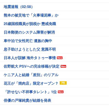
地震速報（02:58）
熊本の被災地で「火事場泥棒」か
25歳国税職員が脱税か 懲戒免職
日本郵便のシステム障害が解消
車中泊で女性死亡 遺族の胸中
息子助けようとした父 意識不明
日本人が誤解 海外タトゥー事情
佐野航大 PSVへの完全移籍が決定
ケニア人と結婚「差別」のリアル
花王が「焼肉店」限定オープン？
「許せない不祥事タレント」1位
俳優の戸塚純貴が結婚を発表