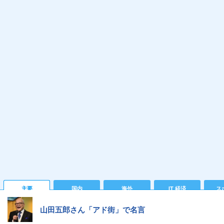
主要
国内
海外
IT 経済
ス
山田五郎さん「アド街」で名言