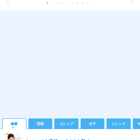
健康
芸能
ゴシップ
女子
トレンド
Y