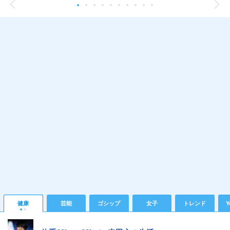
健康
芸能
ゴシップ
女子
トレンド
Y