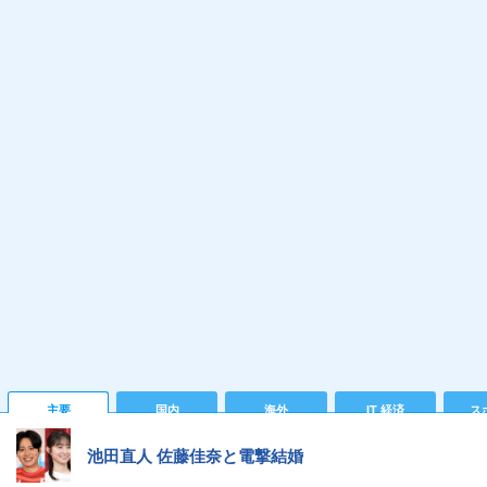
主要
国内
海外
IT 経済
ス
池田直人 佐藤佳奈と電撃結婚