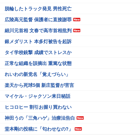
脱輪したトラック発見 男性死亡
広陵高元監督 保護者に直接謝罪
細川元首相 文春で高市首相批判
銀メダリスト 本多灯被告を起訴
タイ学校銃撃 成績でストレスか
正常な組織を誤摘出 重篤な状態
れいわの新党名「覚えづらい」
楽天から死球5個 新庄監督が苦言
マイケル・ジャクソン来日秘話
ヒコロヒー 割引お握り買わない
神田うの「三角ハゲ」治療法告白
堂本剛の投稿に「匂わせなの?」