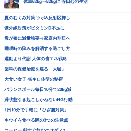
体重62kg→82kgに 寺田心の生活
夏のむくみ対策 ツボ&反射区押し
紫外線対策がビタミンD不足に
母が娘に減量強要→家庭内別居へ
睡眠時の悩みを解消する過ごし方
運動より代謝 人体の省エネ戦略
歯科の保健治療を巡る「大嘘」
大食い女子 46キロ体型の秘密
バランスボール毎日10分で20kg減
躁状態引き起こしかねないNG行動
1日10分で手軽に「ひざ痛対策」
キウイを食べる際の3つの注意点
コーヒー 朝すぐ飲むのはダメ?