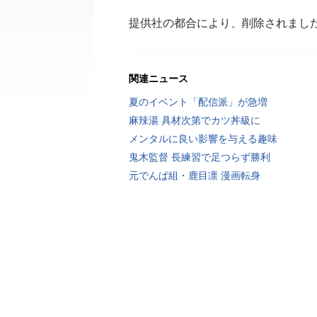
提供社の都合により、削除されまし
関連ニュース
夏のイベント「配信派」が急増
麻辣湯 具材次第でカツ丼級に
メンタルに良い影響を与える趣味
鬼木監督 長練習で足つらず勝利
元でんぱ組・鹿目凛 漫画転身