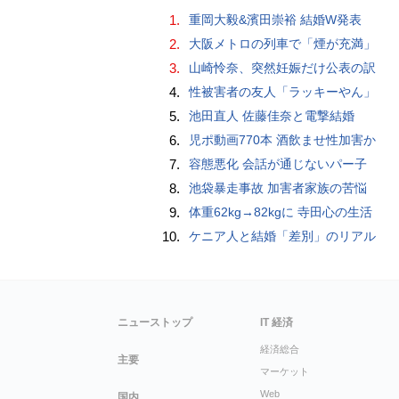
1.
重岡大毅&濱田崇裕 結婚W発表
2.
大阪メトロの列車で「煙が充満」
3.
山崎怜奈、突然妊娠だけ公表の訳
4.
性被害者の友人「ラッキーやん」
5.
池田直人 佐藤佳奈と電撃結婚
6.
児ポ動画770本 酒飲ませ性加害か
7.
容態悪化 会話が通じないパー子
8.
池袋暴走事故 加害者家族の苦悩
9.
体重62kg→82kgに 寺田心の生活
10.
ケニア人と結婚「差別」のリアル
ニューストップ
IT 経済
経済総合
主要
マーケット
Web
国内