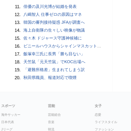
11.
俳優の及川光博が結婚を発表
12.
八嶋智人 仕事ゼロの原因はマネ
13.
韓国の審判接待疑惑 JFAが調査へ
14.
海上自衛隊の生々しい映像が物議
15.
佐々木 ドジャース守護神候補に
16.
ビニールハウスからシャインマスカット約200房を盗んだ疑い ネットで販売か 無職の男（42）逮捕 岡山県警
17.
飯塚幸三氏に長男「勝ち目ない」
18.
天竺鼠「元天竺鼠」でKOC出場へ
19.
「避難所格差」生まれてしまう訳
20.
秋田県職員、報道対応で喫煙
スポーツ
芸能
女子
海外サッカー
芸能総合
恋愛
日本代表
音楽
ライフスタイル
Jリーグ
韓流
ファッション