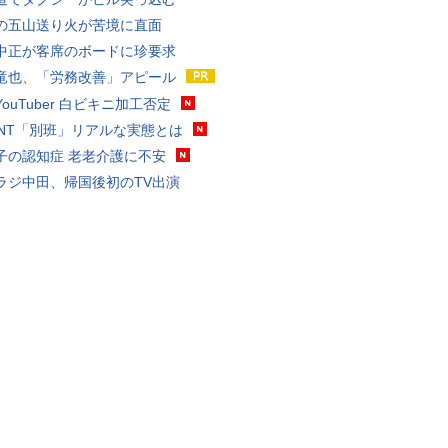
の五山送り火が苦境に直面
中正が客席のボードに珍要求
竜也、「労務改善」アピール
ouTuber 白ビキニ加工否定
VANT「別班」リアルな実態とは
子の認知症 老老介護に不安
ラジ中田、帰国後初のTV出演