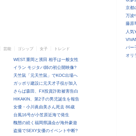
京都
万波
藤原
人気Y
VI
パー
芸能
ゴシップ
女子
トレンド
オリ
WEST.重岡と濱田 相手は一般女性
イラン モジタバ師の初公開映像?
天竺鼠「元天竺鼠」でKOC出場へ
ガッポリ建設に元天才子役が加入
さらば森田、FX投資詐欺被害告白
HIKAKIN、第2子の男児誕生を報告
女優・小川眞由美さん死去 86歳
台風16号が小笠原近海で発生
醜態の続く福岡県議会が海外豪遊
盗撮でSEXY女優のイベント中断?