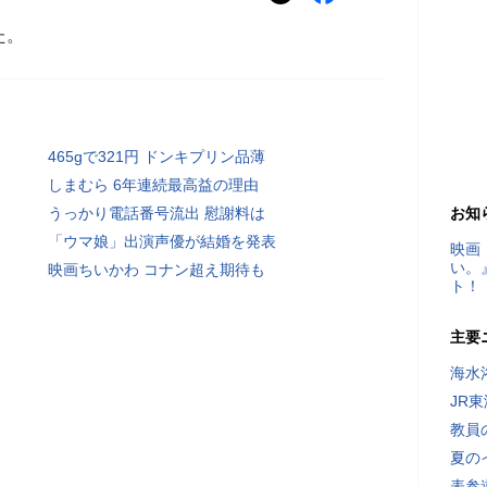
た。
465gで321円 ドンキプリン品薄
しまむら 6年連続最高益の理由
うっかり電話番号流出 慰謝料は
お知
「ウマ娘」出演声優が結婚を発表
映画
い。
映画ちいかわ コナン超え期待も
ト！
主要
海水
JR
教員
夏の
表参