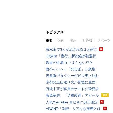
トピックス
主要
国内
海外
IT 経済
スポーツ
海水浴で3人が流される 1人死亡
JR東海「夜行」新幹線が初運行
教員の性暴力 止まらないワケ
夏のイベント「配信派」が急増
表参道でタクシーがビル突っ込む
京都の五山送り火が苦境に直面
万波中正が客席のボードに珍要求
藤原竜也、「労務改善」アピール
人気YouTuber 白ビキニ加工否定
VIVANT「別班」リアルな実態とは