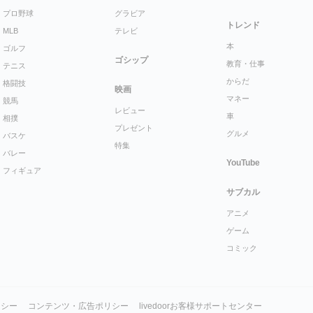
プロ野球
グラビア
トレンド
MLB
テレビ
本
ゴルフ
ゴシップ
教育・仕事
テニス
からだ
格闘技
映画
マネー
競馬
レビュー
車
相撲
プレゼント
グルメ
バスケ
特集
バレー
YouTube
フィギュア
サブカル
アニメ
ゲーム
コミック
リシー
コンテンツ・広告ポリシー
livedoorお客様サポートセンター