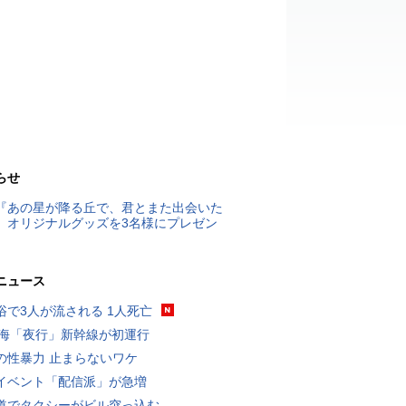
らせ
『あの星が降る丘で、君とまた出会いた
』オリジナルグッズを3名様にプレゼン
ニュース
浴で3人が流される 1人死亡
東海「夜行」新幹線が初運行
の性暴力 止まらないワケ
イベント「配信派」が急増
道でタクシーがビル突っ込む