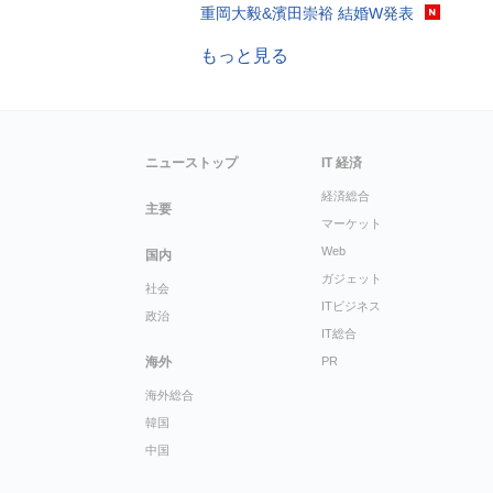
重岡大毅&濱田崇裕 結婚W発表
もっと見る
ニューストップ
IT 経済
経済総合
主要
マーケット
Web
国内
ガジェット
社会
ITビジネス
政治
IT総合
海外
PR
海外総合
韓国
中国