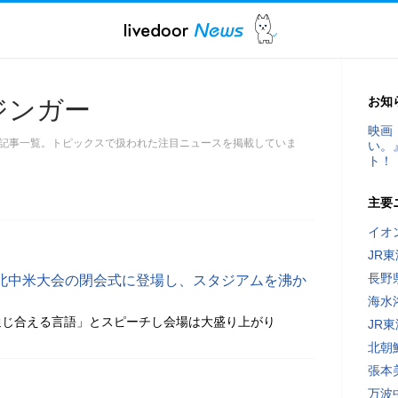
お知
ジンガー
映画
記事一覧。トピックスで扱われた注目ニュースを掲載していま
い。
ト！
主要
イオ
JR
長野
北中米大会の閉会式に登場し、スタジアムを沸か
海水
通じ合える言語」とスピーチし会場は大盛り上がり
JR
北朝
張本
万波