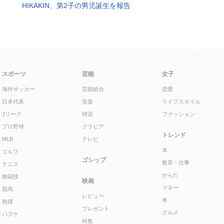
HIKAKIN、第2子の男児誕生を報告
スポーツ
芸能
女子
海外サッカー
芸能総合
恋愛
日本代表
音楽
ライフスタイル
Jリーグ
韓流
ファッション
プロ野球
グラビア
トレンド
MLB
テレビ
本
ゴルフ
ゴシップ
教育・仕事
テニス
からだ
格闘技
映画
マネー
競馬
レビュー
車
相撲
プレゼント
グルメ
バスケ
特集