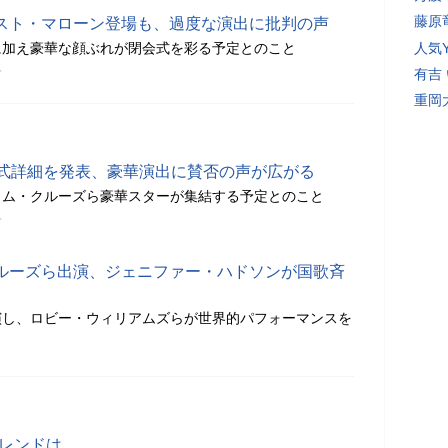
藤原
スト・マローン登場も、過度な演出に批判の声
に加え豪華な顔ぶれが閉会式を彩る予定とのこと
人気Y
分
有吉
重岡
会式詳細を発表、豪華演出に賛否の声が広がる
トム・クルーズら豪華スターが集結する予定とのこと
分
ルーズら出演、ジェニファー・ハドソンが国歌斉
演し、ロビー・ウィリアムズらが世界的パフォーマンスを
トレンドは