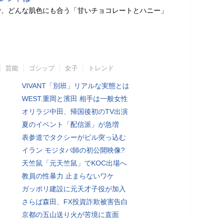
で、どんな肌色にも合う「甘いチョコレートとハニー」
芸能
ゴシップ
女子
トレンド
VIVANT「別班」リアルな実態とは
WEST.重岡と濱田 相手は一般女性
オリラジ中田、帰国後初のTV出演
夏のイベント「配信派」が急増
表参道でタクシーがビル突っ込む
イラン モジタバ師の初公開映像?
天竺鼠「元天竺鼠」でKOC出場へ
教員の性暴力 止まらないワケ
ガッポリ建設に元天才子役が加入
さらば森田、FX投資詐欺被害告白
京都の五山送り火が苦境に直面