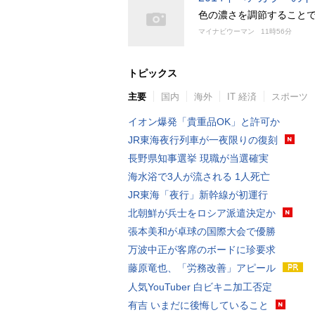
色の濃さを調節すること
マイナビウーマン
11時56分
トピックス
主要
国内
海外
IT 経済
スポーツ
イオン爆発「貴重品OK」と許可か
JR東海夜行列車が一夜限りの復刻
長野県知事選挙 現職が当選確実
海水浴で3人が流される 1人死亡
JR東海「夜行」新幹線が初運行
北朝鮮が兵士をロシア派遣決定か
張本美和が卓球の国際大会で優勝
万波中正が客席のボードに珍要求
藤原竜也、「労務改善」アピール
人気YouTuber 白ビキニ加工否定
有吉 いまだに後悔していること