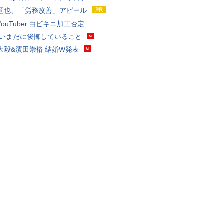
竜也、「労務改善」アピール
ouTuber 白ビキニ加工否定
 いまだに後悔していること
大毅&濱田崇裕 結婚W発表