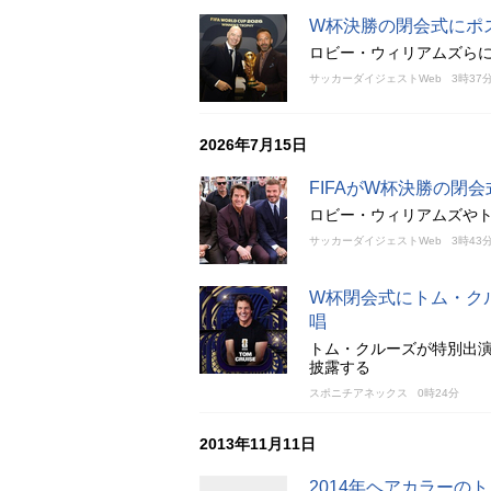
W杯決勝の閉会式にポ
ロビー・ウィリアムズら
サッカーダイジェストWeb
3時37
2026年7月15日
FIFAがW杯決勝の閉
ロビー・ウィリアムズや
サッカーダイジェストWeb
3時43
W杯閉会式にトム・ク
唱
トム・クルーズが特別出
披露する
スポニチアネックス
0時24分
2013年11月11日
2014年ヘアカラーの