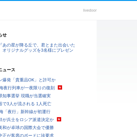
livedoor
らせ
『あの星が降る丘で、君とまた出会いた
』オリジナルグッズを3名様にプレゼン
ニュース
ン爆発「貴重品OK」と許可か
東海夜行列車が一夜限りの復刻
県知事選挙 現職が当選確実
浴で3人が流される 1人死亡
東海「夜行」新幹線が初運行
鮮が兵士をロシア派遣決定か
美和が卓球の国際大会で優勝
中正が客席のボードに珍要求