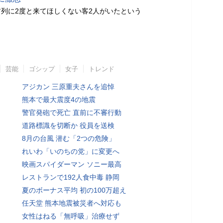
列に2度と来てほしくない客2人がいたという
芸能
ゴシップ
女子
トレンド
アジカン 三原重夫さんを追悼
熊本で最大震度4の地震
警官発砲で死亡 直前に不審行動
道路標識を切断か 役員を送検
8月の台風 潜む「2つの危険」
れいわ「いのちの党」に変更へ
映画スパイダーマン ソニー最高
レストランで192人食中毒 静岡
夏のボーナス平均 初の100万超え
任天堂 熊本地震被災者へ対応も
女性はねる「無呼吸」治療せず