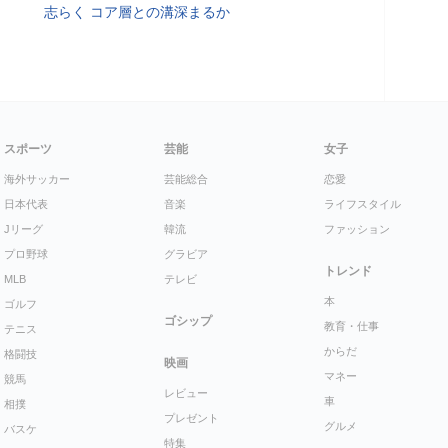
志らく コア層との溝深まるか
スポーツ
芸能
女子
海外サッカー
芸能総合
恋愛
日本代表
音楽
ライフスタイル
Jリーグ
韓流
ファッション
プロ野球
グラビア
トレンド
MLB
テレビ
本
ゴルフ
ゴシップ
教育・仕事
テニス
からだ
格闘技
映画
マネー
競馬
レビュー
車
相撲
プレゼント
グルメ
バスケ
特集