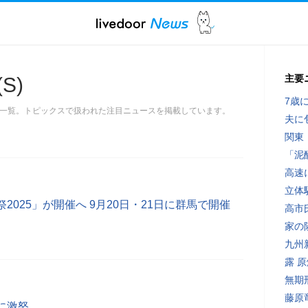
主要
S)
7歳
ース記事一覧。トピックスで扱われた注目ニュースを掲載しています。
夫に
関東
「泥
高速
立体
2025」が開催へ 9月20日・21日に群馬で開催
高市
家の
九州
露 
無期
藤原
に激怒