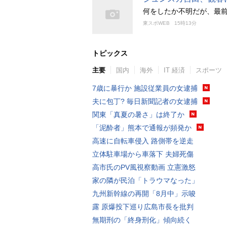
何をしたか不明だが、最前
東スポWEB
15時13分
トピックス
主要
国内
海外
IT 経済
スポーツ
7歳に暴行か 施設従業員の女逮捕
夫に包丁? 毎日新聞記者の女逮捕
関東「真夏の暑さ」は終了か
「泥酔者」熊本で通報が頻発か
高速に自転車侵入 路側帯を逆走
立体駐車場から車落下 夫婦死傷
高市氏のPV風視察動画 立憲激怒
家の隣が民泊「トラウマなった」
九州新幹線の再開「8月中」示唆
露 原爆投下巡り広島市長を批判
無期刑の「終身刑化」傾向続く