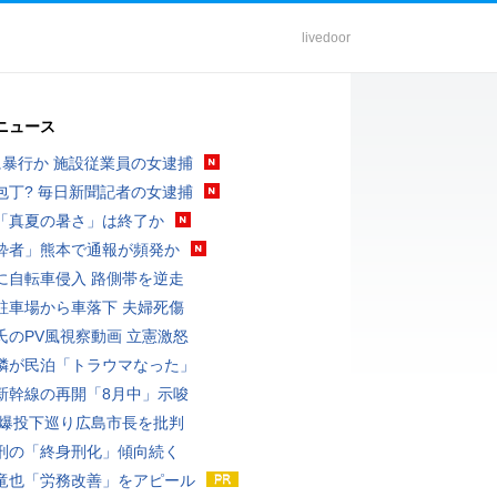
livedoor
ニュース
に暴行か 施設従業員の女逮捕
包丁? 毎日新聞記者の女逮捕
「真夏の暑さ」は終了か
酔者」熊本で通報が頻発か
に自転車侵入 路側帯を逆走
駐車場から車落下 夫婦死傷
氏のPV風視察動画 立憲激怒
隣が民泊「トラウマなった」
新幹線の再開「8月中」示唆
原爆投下巡り広島市長を批判
刑の「終身刑化」傾向続く
竜也「労務改善」をアピール