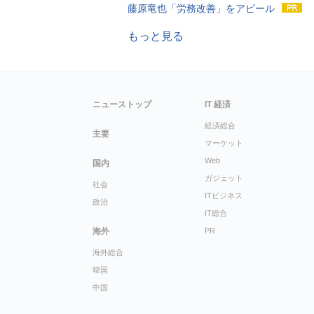
藤原竜也「労務改善」をアピール
もっと見る
ニューストップ
IT 経済
経済総合
主要
マーケット
Web
国内
ガジェット
社会
ITビジネス
政治
IT総合
海外
PR
海外総合
韓国
中国