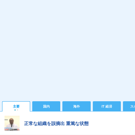
主要
国内
海外
IT 経済
ス
正常な組織を誤摘出 重篤な状態