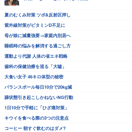
夏のむくみ対策 ツボ&反射区押し
紫外線対策がビタミンD不足に
母が娘に減量強要→家庭内別居へ
睡眠時の悩みを解消する過ごし方
運動より代謝 人体の省エネ戦略
歯科の保健治療を巡る「大嘘」
大食い女子 46キロ体型の秘密
バランスボール毎日10分で20kg減
躁状態引き起こしかねないNG行動
1日10分で手軽に「ひざ痛対策」
キウイを食べる際の3つの注意点
コーヒー 朝すぐ飲むのはダメ?