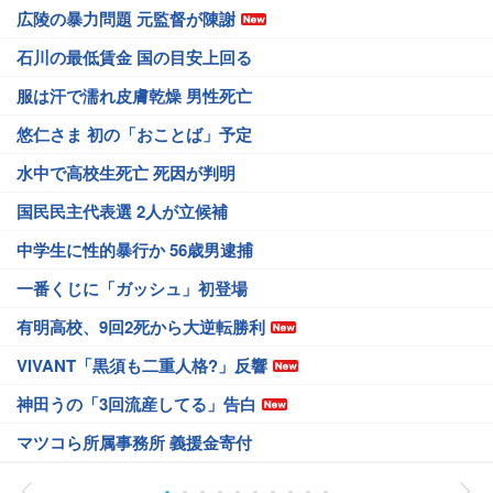
広陵の暴力問題 元監督が陳謝
石川の最低賃金 国の目安上回る
服は汗で濡れ皮膚乾燥 男性死亡
悠仁さま 初の「おことば」予定
水中で高校生死亡 死因が判明
国民民主代表選 2人が立候補
中学生に性的暴行か 56歳男逮捕
一番くじに「ガッシュ」初登場
有明高校、9回2死から大逆転勝利
VIVANT「黒須も二重人格?」反響
神田うの「3回流産してる」告白
マツコら所属事務所 義援金寄付