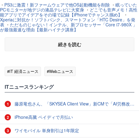
・
PS3に激震！新ファームウェアで他OS起動機能を削除
・
眠っていた
PCモニターが地デジの液晶テレビに大変身
・
どこでも音声メモ！高性
能アプリでアイデアをその場で記録【iPhoneでチャンス掴め】
・
Xperiaに対抗か！ソフトバンク、スマートフォン「HTC Desire」を発
表
・
ただものじゃない！インテル、新プロセッサー「Core i7-980X 」
が最強最速な理由【最新ハイテク講座】
続きを読む
#IT 経済ニュース
#Webニュース
ITニュースランキング
藤原竜也さん、「SKYSEA Client View」新CMで「AI労務改善」をアピール 働き方をAIが分析したら「すぐに休んで」と言われる？
1
iPhone高騰 ペイディで月払い
2
ワイモバイル 単身割引は1年限定
3