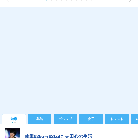
健康
芸能
ゴシップ
女子
トレンド
Y
体重62kg→82kgに 寺田心の生活