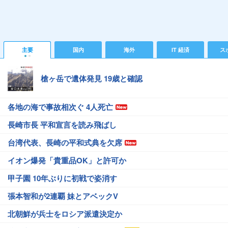
主要
国内
海外
IT 経済
ス
槍ヶ岳で遺体発見 19歳と確認
各地の海で事故相次ぐ 4人死亡
長崎市長 平和宣言を読み飛ばし
台湾代表、長崎の平和式典を欠席
イオン爆発「貴重品OK」と許可か
甲子園 10年ぶりに初戦で姿消す
張本智和が2連覇 妹とアベックV
北朝鮮が兵士をロシア派遣決定か