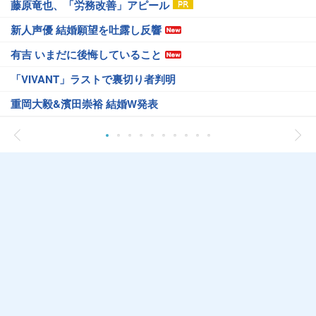
藤原竜也、「労務改善」アピール
新人声優 結婚願望を吐露し反響
有吉 いまだに後悔していること
「VIVANT」ラストで裏切り者判明
重岡大毅&濱田崇裕 結婚W発表