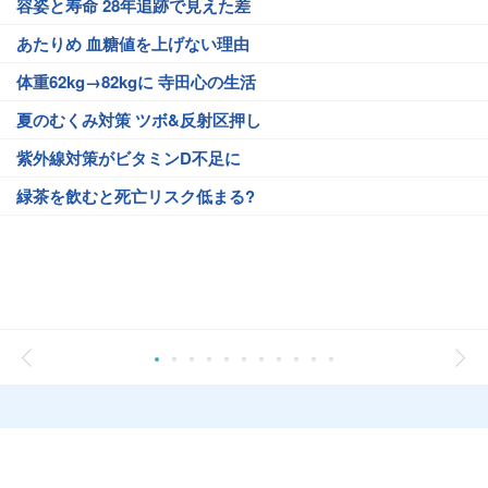
容姿と寿命 28年追跡で見えた差
あたりめ 血糖値を上げない理由
体重62kg→82kgに 寺田心の生活
夏のむくみ対策 ツボ&反射区押し
紫外線対策がビタミンD不足に
緑茶を飲むと死亡リスク低まる?