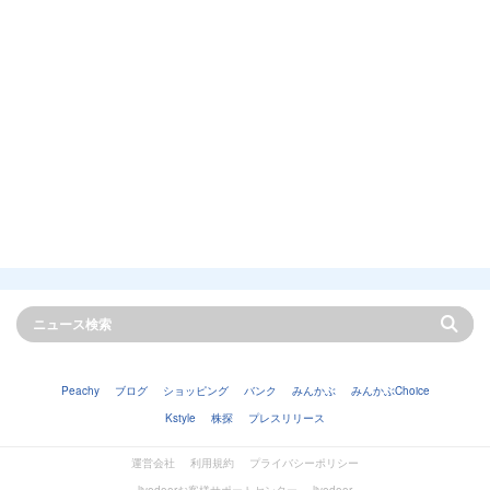
Peachy
ブログ
ショッピング
バンク
みんかぶ
みんかぶChoice
Kstyle
株探
プレスリリース
運営会社
利用規約
プライバシーポリシー