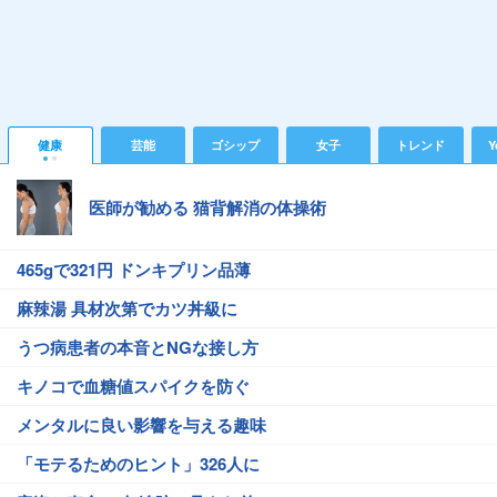
健康
芸能
ゴシップ
女子
トレンド
Y
医師が勧める 猫背解消の体操術
465gで321円 ドンキプリン品薄
麻辣湯 具材次第でカツ丼級に
うつ病患者の本音とNGな接し方
キノコで血糖値スパイクを防ぐ
メンタルに良い影響を与える趣味
「モテるためのヒント」326人に