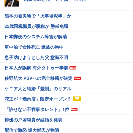
熊本の被災地で「火事場泥棒」か
25歳国税職員が脱税か 懲戒免職
日本郵便のシステム障害が解消
車中泊で女性死亡 遺族の胸中
息子助けようとした父 意識不明
日本人が誤解 海外タトゥー事情
佐野航大 PSVへの完全移籍が決定
ケニア人と結婚「差別」のリアル
花王が「焼肉店」限定オープン？
「許せない不祥事タレント」1位
俳優の戸塚純貴が結婚を発表
配信で激怒 堀大輔氏が物議