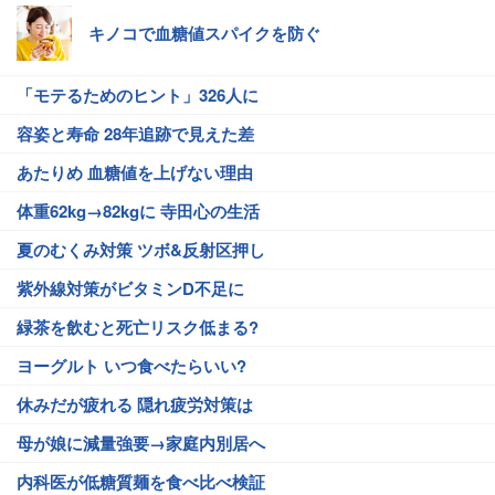
キノコで血糖値スパイクを防ぐ
「モテるためのヒント」326人に
容姿と寿命 28年追跡で見えた差
あたりめ 血糖値を上げない理由
体重62kg→82kgに 寺田心の生活
夏のむくみ対策 ツボ&反射区押し
紫外線対策がビタミンD不足に
緑茶を飲むと死亡リスク低まる?
ヨーグルト いつ食べたらいい?
休みだが疲れる 隠れ疲労対策は
母が娘に減量強要→家庭内別居へ
内科医が低糖質麺を食べ比べ検証