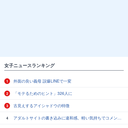
女子ニュースランキング
外面の良い義母 誤爆LINEで一変
1
「モテるためのヒント」326人に
2
古見えするアイシャドウの特徴
3
アダルトサイトの書き込みに違和感。軽い気持ちでコメントしてみると…／近畿地方のある場所について（1）
4