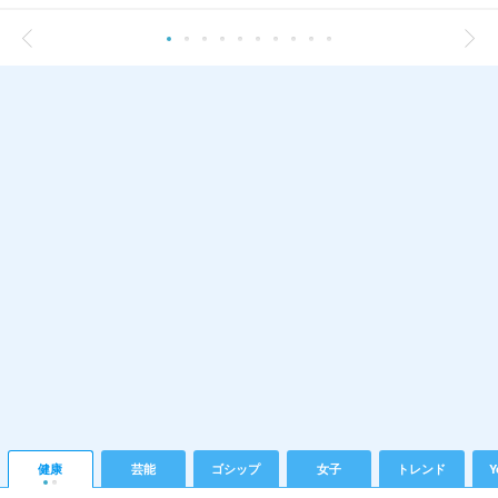
健康
芸能
ゴシップ
女子
トレンド
Y