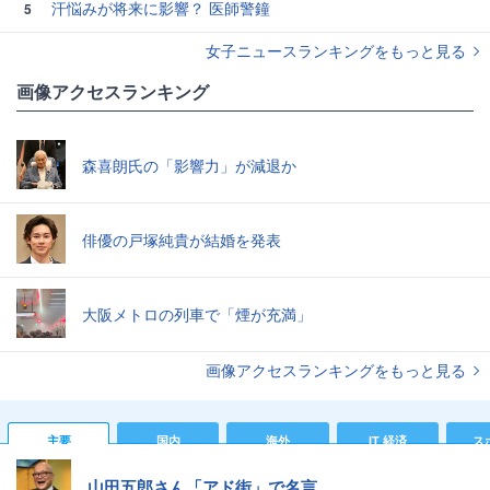
汗悩みが将来に影響？ 医師警鐘
5
女子ニュースランキングをもっと見る
画像アクセスランキング
森喜朗氏の「影響力」が減退か
俳優の戸塚純貴が結婚を発表
大阪メトロの列車で「煙が充満」
画像アクセスランキングをもっと見る
主要
国内
海外
IT 経済
ス
山田五郎さん「アド街」で名言