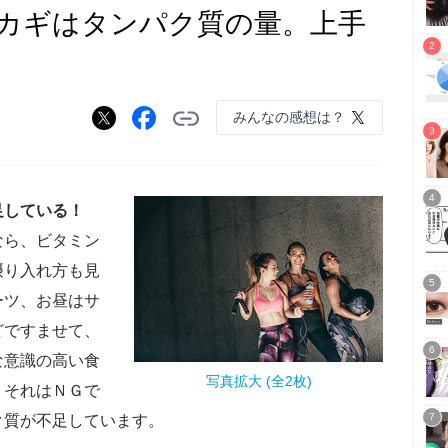
カギはタンパク質の量。上手
みんなの感想は？
足している！
なら、ビタミン
摂り入れ方も見
ーツ、お昼はサ
どですませて、
な意識の高い食
写真拡大 (全2枚)
、それはＮＧで
ク質が不足しています。