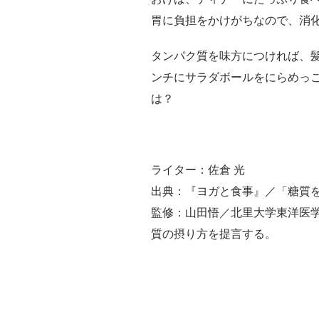
胃に負担をかけがちなので、消
タンパク質を味方につければ、
ンチにサラダボールをにらめっ
は？
ライター：佐倉 光
出典：『ヨガと食事』／「糖質
監修：山田悟／北里大学東洋医
質の摂り方を提言する。