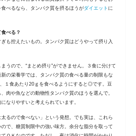
を食べるなら、タンパク質を摂るほうが
ダイエット
に
て食べる？
すぎも控えたいもの。タンパク質はどうやって摂り入
まうので、“まとめ摂り”ができません。３食に分けて
最新の栄養学では、タンパク質の食べる量の制限もな
ｇ、１食あたり20ｇを食べるようにすると◎です。豆
も、肉や魚などの動物性タンパク質のほうを選んで。
肉になりやすいと考えられています。
は太るので食べない」という発想。でも実は、これら
いので、糖質制限中の強い味方。余分な脂分を取って
べてＯＫなのです。ただし、夜は消化に時間がかかり