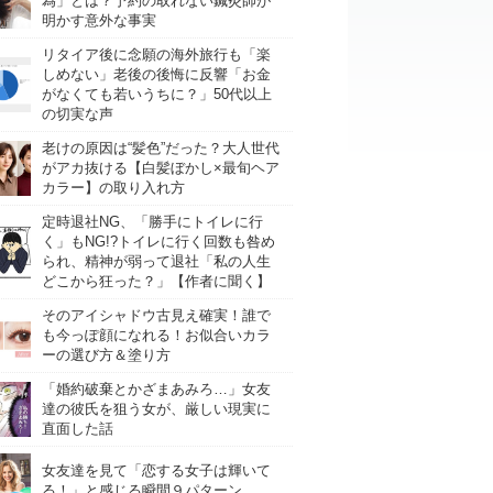
為」とは？予約の取れない鍼灸師が
明かす意外な事実
リタイア後に念願の海外旅行も「楽
しめない」老後の後悔に反響「お金
がなくても若いうちに？」50代以上
の切実な声
老けの原因は“髪色”だった？大人世代
がアカ抜ける【白髪ぼかし×最旬ヘア
カラー】の取り入れ方
定時退社NG、「勝手にトイレに行
く」もNG!?トイレに行く回数も咎め
られ、精神が弱って退社「私の人生
どこから狂った？」【作者に聞く】
そのアイシャドウ古見え確実！誰で
も今っぽ顔になれる！お似合いカラ
ーの選び方＆塗り方
「婚約破棄とかざまあみろ…」女友
達の彼氏を狙う女が、厳しい現実に
直面した話
女友達を見て「恋する女子は輝いて
る！」と感じる瞬間９パターン