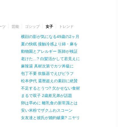
ーツ
芸能
ゴシップ
女子
トレンド
横顔の影が気になる49歳の2ヶ月
夏の快眠 接触冷感より綿・麻を
動物園とアレルギー 医師が検証
老けた…? 白髪活かして若見えに
麻辣湯 具材次第でカツ丼級に
包丁不要 炊飯器でえびピラフ
松本伊代 還暦超えの素顔に絶賛
不足するとうつ? 欠かせない食材
まるで双子 2歳差兄弟が話題
卵は早めに 離乳食の新常識とは
安い米粉でザクふわスコーン
女友達と彼氏が婚約破棄? ニヤリ