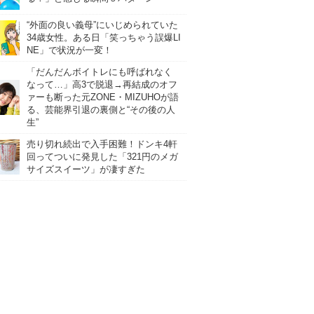
“外面の良い義母”にいじめられていた
34歳女性。ある日「笑っちゃう誤爆LI
NE」で状況が一変！
「だんだんボイトレにも呼ばれなく
なって…」高3で脱退→再結成のオフ
ァーも断った元ZONE・MIZUHOが語
る、芸能界引退の裏側と“その後の人
生”
売り切れ続出で入手困難！ドンキ4軒
回ってついに発見した「321円のメガ
サイズスイーツ」が凄すぎた