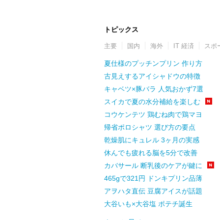
トピックス
主要
国内
海外
IT 経済
スポ
夏仕様のプッチンプリン 作り方
古見えするアイシャドウの特徴
キャベツ×豚バラ 人気おかず7選
スイカで夏の水分補給を楽しむ
コウケンテツ 鶏むね肉で鶏マヨ
帰省ポロシャツ 選び方の要点
乾燥肌にキュレル 3ヶ月の実感
休んでも疲れる脳を5分で改善
カバサール 断乳後のケアが鍵に
465gで321円 ドンキプリン品薄
アヲハタ直伝 豆腐アイスが話題
大谷いも×大谷塩 ポテチ誕生